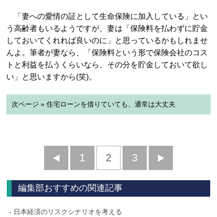
「妻への愛情の証として生命保険に加入している」とい
う高齢者もいるようですが、妻は「保険料を払わずに貯金
しておいてくれれば良いのに」と思っているかもしれませ
んよ。筆者が妻なら、「保険料という形で保険会社のコス
トと利益を払うくらいなら、その分を貯金しておいて欲し
い」と思いますから(笑)。
次ページ » 住宅ローンを借りていても、通常は大丈夫
前
1
2
3
次
へ
へ
編集部おすすめの関連記事
日本経済のリスクシナリオを考える