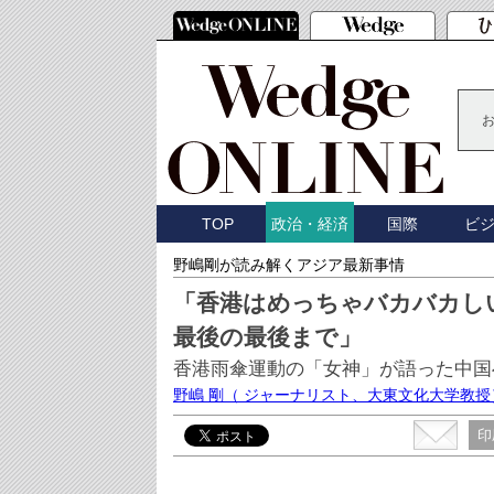
TOP
国際
ビ
政治・経済
野嶋剛が読み解くアジア最新事情
「香港はめっちゃバカバカし
最後の最後まで」
香港雨傘運動の「女神」が語った中国
野嶋 剛
（ ジャーナリスト、大東文化大学教授
印