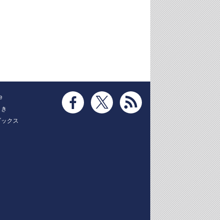
e
とき
ブックス