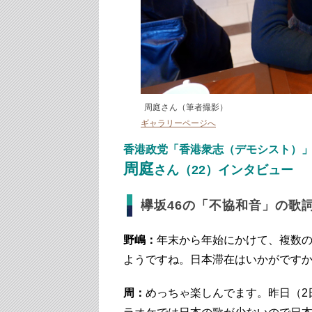
周庭さん（筆者撮影）
ギャラリーページへ
香港政党「香港衆志（デモシスト）
周庭
さん（22）インタビュー
欅坂46の「不協和音」の歌
野嶋：
年末から年始にかけて、複数
ようですね。日本滞在はいかがです
周：
めっちゃ楽しんでます。昨日（2