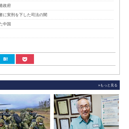
港政府
者に実刑を下した司法の闇
た中国
»もっと見る