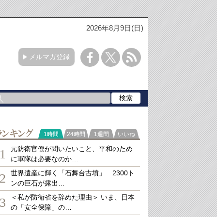
2026年8月9日(日)
メルマガ登録
ランキング
1時間
24時間
1週間
いいね
元防衛官僚が問いたいこと、平和のため
1
に軍隊は必要なのか…
世界遺産に輝く「石舞台古墳」 2300ト
2
ンの巨石が露出…
＜私が防衛省を辞めた理由＞ いま、日本
3
の「安全保障」の…