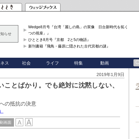
Wedge8月号『台湾「麗しの島」の実像 日台新時代を拓く「3
つの視座」』
お知らせ
ひととき8月号『京都 2と5の物語』
新刊書籍『飛鳥・藤原に隠された古代宮都の謎』
ジネス
社会
ライフ
特集
動画
2019年1月9日
いことばかり。でも絶対に沈黙しない、
への抵抗の決意
）
刷画面