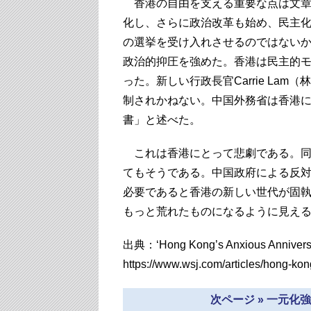
香港の自由を支える重要な点は文章化
化し、さらに政治改革も始め、民主
の選挙を受け入れさせるのではない
政治的抑圧を強めた。香港は民主的
った。新しい行政長官Carrie La
制されかねない。中国外務省は香港
書」と述べた。
これは香港にとって悲劇である。同
てもそうである。中国政府による反
必要であると香港の新しい世代が固執
もっと荒れたものになるように見え
出典：‘Hong Kong’s Anxious Anniversar
https://www.wsj.com/articles/hong-k
次ページ » 一元