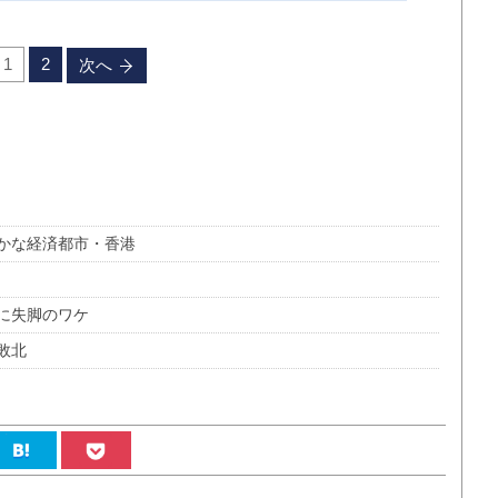
1
2
次へ
かな経済都市・香港
に失脚のワケ
敗北