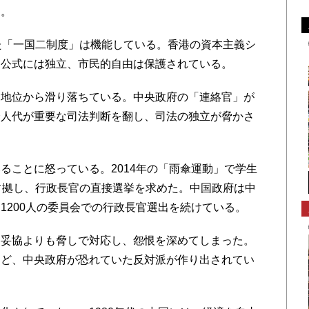
る。
た「一国二制度」は機能している。香港の資本主義シ
は公式には独立、市民的自由は保護されている。
地位から滑り落ちている。中央政府の「連絡官」が
全人代が重要な司法判断を翻し、司法の独立が脅かさ
ことに怒っている。2014年の「雨傘運動」で学生
占拠し、行政長官の直接選挙を求めた。中国政府は中
1200人の委員会での行政長官選出を続けている。
妥協よりも脅しで対応し、怨恨を深めてしまった。
など、中央政府が恐れていた反対派が作り出されてい