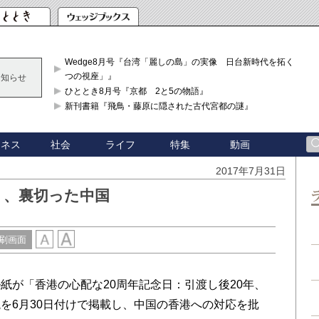
Wedge8月号『台湾「麗しの島」の実像 日台新時代を拓く「3
つの視座」』
お知らせ
ひととき8月号『京都 2と5の物語』
新刊書籍『飛鳥・藤原に隠された古代宮都の謎』
ジネス
社会
ライフ
特集
動画
2017年7月31日
」、裏切った中国
刷画面
が「香港の心配な20周年記念日：引渡し後20年、
を6月30日付けで掲載し、中国の香港への対応を批