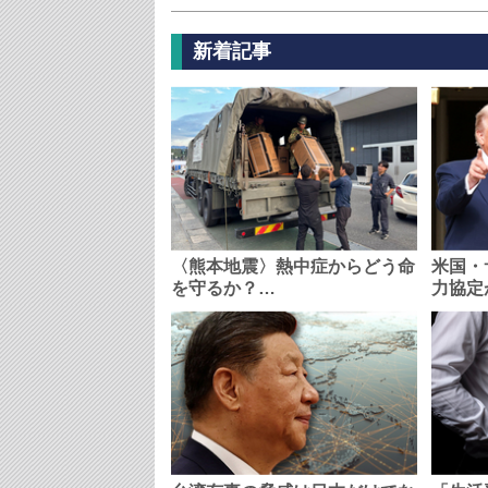
新着記事
〈熊本地震〉熱中症からどう命
米国・
を守るか？…
力協定