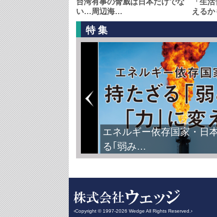
台湾有事の脅威は日本だけでな
「生活
い…周辺海…
えるか
特集
エネルギー依存国家・日
る｢弱み…
‹Copyright © 1997-2026 Wedge All Rights Reserved.›