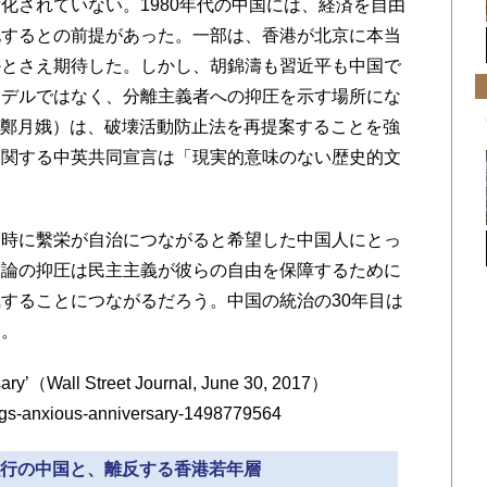
されていない。1980年代の中国には、経済を自由
化するとの前提があった。一部は、香港が北京に本当
かとさえ期待した。しかし、胡錦濤も習近平も中国で
モデルではなく、分離主義者への抑圧を示す場所にな
m（林鄭月娥）は、破壊活動防止法を再提案することを強
に関する中英共同宣言は「現実的意味のない歴史的文
時に繫栄が自治につながると希望した中国人にとっ
対論の抑圧は民主主義が彼らの自由を保障するために
することにつながるだろう。中国の統治の30年目は
る。
y’（Wall Street Journal, June 30, 2017）
ongs-anxious-anniversary-1498779564
化強行の中国と、離反する香港若年層