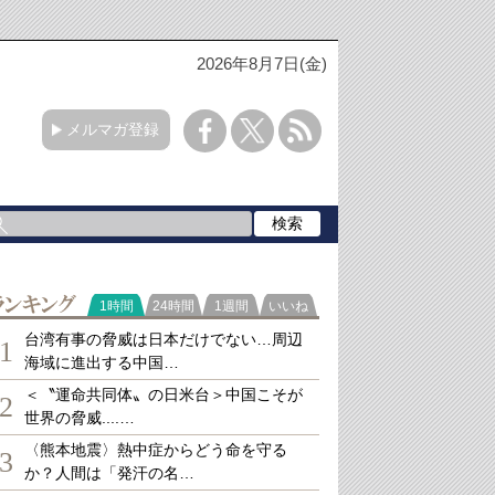
2026年8月7日(金)
メルマガ登録
ランキング
1時間
24時間
1週間
いいね
台湾有事の脅威は日本だけでない…周辺
1
海域に進出する中国…
＜〝運命共同体〟の日米台＞中国こそが
2
世界の脅威....…
〈熊本地震〉熱中症からどう命を守る
3
か？人間は「発汗の名…