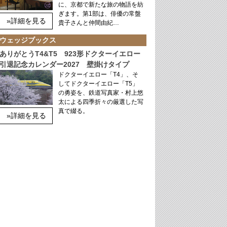
に、京都で新たな旅の物語を紡
ぎます。第1部は、俳優の常盤
»詳細を見る
貴子さんと仲間由紀…
ウェッジブックス
ありがとうT4&T5 923形ドクターイエロー
引退記念カレンダー2027 壁掛けタイプ
ドクターイエロー「T4」、そ
してドクターイエロー「T5」
の勇姿を、鉄道写真家・村上悠
太による四季折々の厳選した写
真で綴る。
»詳細を見る