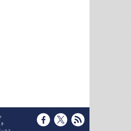
e
とき
ブックス