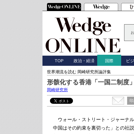
TOP
政治・経済
ビ
国際
世界潮流を読む 岡崎研究所論評集
形骸化する香港「一国二制度
岡崎研究所
印
ウォール・ストリート・ジャーナル紙
中国はその約束を裏切った」との社説