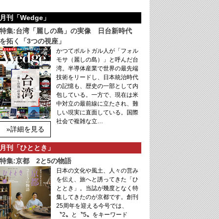
月刊「Wedge」
特集:台湾「麗しの島」の実像 日台新時代
を拓く「3つの視座」
かつてポルトガル人が「フォル
モサ（麗しの島）」と呼んだ台
湾。半導体産業で世界の最先端
技術をリードし、日本統治時代
の記憶も、歴史の一部として内
包している。一方で、現在は米
中対立の最前線に立たされ、難
しい現実に直面している。国際
社会で複雑な立…
»詳細を見る
月刊「ひととき」
特集:京都 2と5の物語
日本の文化や風土、人々の営み
を伝え、旅へと誘ってきた「ひ
ととき」。当誌が幾度となく特
集してきたのが京都です。創刊
25周年を迎える今号では、
〝2〟と〝5〟をキーワード