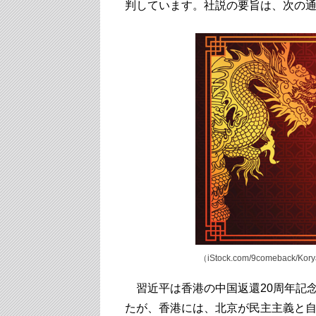
判しています。社説の要旨は、次の
（iStock.com
/9comeback/Kor
習近平は香港の中国返還20周年記
たが、香港には、北京が民主主義と