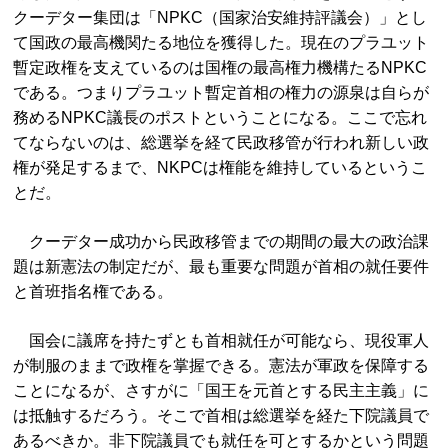
クーデター集団は「NPKC（国家治安維持評議会）」とし
て国政の最高機関たる地位を獲得した。現在のプラユット
暫定政権を支えているのは国権の最高権力機構たるNPKC
である。つまりプラユット暫定首相の権力の源泉は自らが
務めるNPKC議長のポストということになる。ここで忘れ
てならないのは、総選挙を経て民政移管が行われ新しい政
権が発足するまで、NKPCは権能を維持しているというこ
とだ。
クーデター成功から民政移管までの期間の最大の政治課
題は新憲法の制定だが、最も重要な問題が首相の就任要件
と首班指名権である。
国会に議席を持たずとも首相就任が可能なら、現役軍人
が制服のままで政権を掌握できる。憲法が軍政を保障する
ことになるが、さすがに「国王を元首とする民主主義」に
は抵触するだろう。そこで首相は総選挙を経た下院議員で
あるべきか。非下院議員でも就任を可とするかという問題