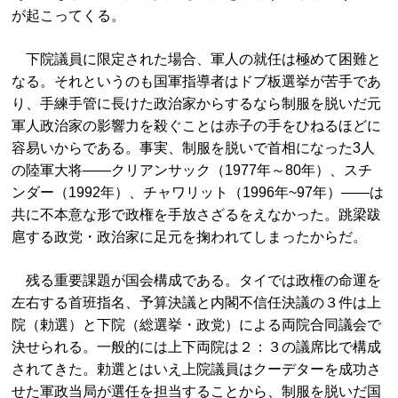
が起こってくる。
下院議員に限定された場合、軍人の就任は極めて困難と
なる。それというのも国軍指導者はドブ板選挙が苦手であ
り、手練手管に長けた政治家からするなら制服を脱いだ元
軍人政治家の影響力を殺ぐことは赤子の手をひねるほどに
容易いからである。事実、制服を脱いで首相になった3人
の陸軍大将――クリアンサック（1977年～80年）、スチ
ンダー（1992年）、チャワリット（1996年~97年）――は
共に不本意な形で政権を手放さざるをえなかった。跳梁跋
扈する政党・政治家に足元を掬われてしまったからだ。
残る重要課題が国会構成である。タイでは政権の命運を
左右する首班指名、予算決議と内閣不信任決議の３件は上
院（勅選）と下院（総選挙・政党）による両院合同議会で
決せられる。一般的には上下両院は２：３の議席比で構成
されてきた。勅選とはいえ上院議員はクーデターを成功さ
せた軍政当局が選任を担当することから、制服を脱いだ国