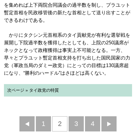
を集めれば上下両院合同議会の過半数を制し、プラユット
暫定首相を民政移管後の新たな首相として送り出すことが
できるわけである。
かりにタクシン元首相系のタイ貢献党が有利な選挙戦を
展開し下院過半数を獲得したとしても、上院の250議席が
ネックとなって政権獲得は事実上不可能となる。一方、
早々とプラユット暫定首相支持を打ち出した国民国家の力
党（軍政当局のダミー政党）にとっての目標は130議席超
になり、“勝利のハードル”はさほどは高くない。
次ページ » タイ政党の特質
前
1
2
3
4
次