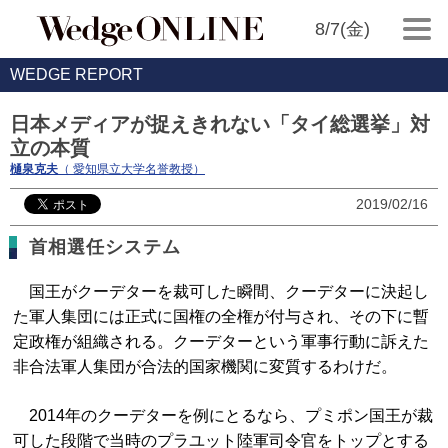
8/7(金)
WEDGE REPORT
日本メディアが捉えきれない「タイ総選挙」対
立の本質
樋泉克夫
（ 愛知県立大学名誉教授）
2019/02/16
首相選任システム
国王がクーデターを裁可した瞬間、クーデターに決起し
た軍人集団には正式に国権の全権が付与され、その下に暫
定政権が組織される。クーデターという軍事行動に訴えた
非合法軍人集団が合法的国家機関に変質するわけだ。
2014年のクーデターを例にとるなら、プミポン国王が裁
可した段階で当時のプラユット陸軍司令官をトップとする