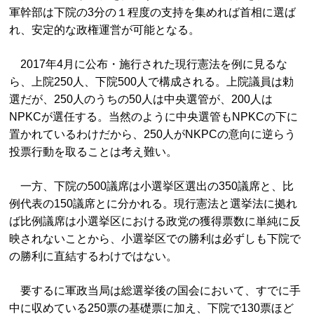
軍幹部は下院の3分の１程度の支持を集めれば首相に選ば
れ、安定的な政権運営が可能となる。
2017年4月に公布・施行された現行憲法を例に見るな
ら、上院250人、下院500人で構成される。上院議員は勅
選だが、250人のうちの50人は中央選管が、200人は
NPKCが選任する。当然のように中央選管もNPKCの下に
置かれているわけだから、250人がNKPCの意向に逆らう
投票行動を取ることは考え難い。
一方、下院の500議席は小選挙区選出の350議席と、比
例代表の150議席とに分かれる。現行憲法と選挙法に拠れ
ば比例議席は小選挙区における政党の獲得票数に単純に反
映されないことから、小選挙区での勝利は必ずしも下院で
の勝利に直結するわけではない。
要するに軍政当局は総選挙後の国会において、すでに手
中に収めている250票の基礎票に加え、下院で130票ほど