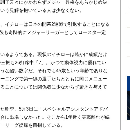
の調子云々にかかわらずメジャー昇格をあらかじめ決
ういう見解を抱いている人は少なくない。
、イチローは日本の開幕2連戦で引退することになる
後も奇跡的にメジャーリーガーとしてロースター定
いるようである。現状のイチローは確かに成績だけ
で三振も26打席中「7」。かつて動体視力に優れてい
うな酷い数字だ。それでも45歳という年齢でありな
レーニングで第一線の選手たちとともに同じメニュー
いることについては関係者に少なからず驚きを与えて
た昨季、5月3日に「スペシャルアシスタントアドバ
合に出場しなかった。そこから1年近く実戦離れが続
ャーリーグ復帰を目指している。