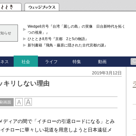
Wedge8月号『台湾「麗しの島」の実像 日台新時代を拓く「3
つの視座」』
お知らせ
ひととき8月号『京都 2と5の物語』
新刊書籍『飛鳥・藤原に隠された古代宮都の謎』
ジネス
ライフ
特集
動画
社会
2019年3月12日
ッキリしない理由
刷画面
メディアの間で「イチローの引退ロードになる」とみ
のイチローに華々しい花道を用意しようと日本遠征メ