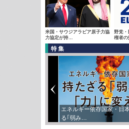
米国・サウジアラビア原子力協
野党・
力協定が持…
権者の
特集
エネルギー依存国家・日
る｢弱み…