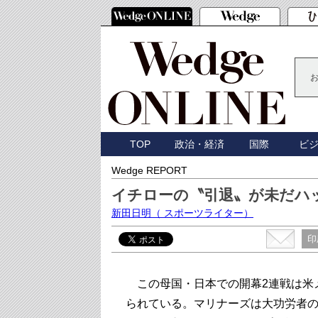
TOP
政治・経済
国際
ビ
Wedge REPORT
イチローの〝引退〟が未だハ
新田日明
（ スポーツライター）
印
この母国・日本での開幕2連戦は米
られている。マリナーズは大功労者