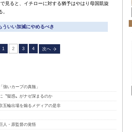
点で見ると、イチローに対する猶予はやはり母国凱旋
る。
 もういい加減にやめるべき
1
2
3
4
次へ
「強いカープの真髄」
〝疑惑〟がナゼ深まるのか
京五輪出場を煽るメディアの是非
巨人・原監督の覚悟