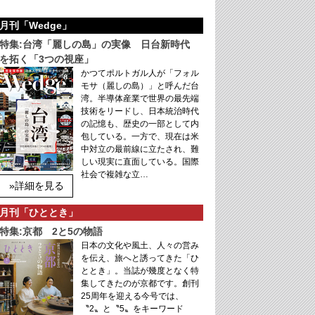
月刊「Wedge」
特集:台湾「麗しの島」の実像 日台新時代
を拓く「3つの視座」
かつてポルトガル人が「フォル
モサ（麗しの島）」と呼んだ台
湾。半導体産業で世界の最先端
技術をリードし、日本統治時代
の記憶も、歴史の一部として内
包している。一方で、現在は米
中対立の最前線に立たされ、難
しい現実に直面している。国際
社会で複雑な立…
»詳細を見る
月刊「ひととき」
特集:京都 2と5の物語
日本の文化や風土、人々の営み
を伝え、旅へと誘ってきた「ひ
ととき」。当誌が幾度となく特
集してきたのが京都です。創刊
25周年を迎える今号では、
〝2〟と〝5〟をキーワード