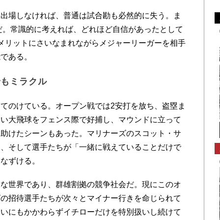
出場しなければ、普通は試合勘も必然的に失う。ま
体だ。常識的に考えれば、どれほど自信があったとして
メリットにさいなまれながらメジャーリーガーを相手
能である。
でもミラクル
てのけている。オープン戦では2安打を放ち、盗塁ま
しい大飛球をフェンス際で好捕し、マウンドに立って
を助けたシーンもあった。マリナーズのスコット・サ
フ、そして選手たちが「一緒に戦えていることだけで
うなずける。
な世界であり、群雄割拠の競争社会だ。現にこのオ
ズの招待選手たちが次々とマイナー行きを命じられて
ないにもかかわらずイチローだけを特別扱いし続けて