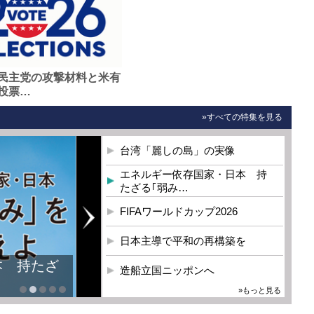
民主党の攻撃材料と米有
投票…
»すべての特集を見る
台湾「麗しの島」の実像
エネルギー依存国家・日本 持
たざる｢弱み…
FIFAワールドカップ2026
日本主導で平和の再構築を
本 持たざ
造船立国ニッポンへ
»もっと見る