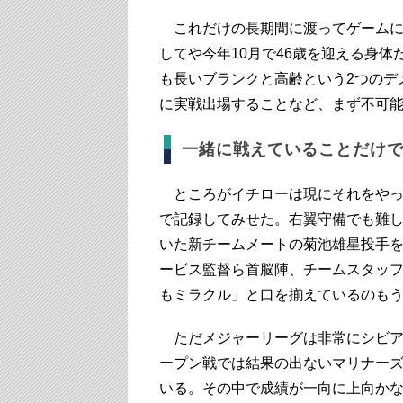
これだけの長期間に渡ってゲームに
してや今年10月で46歳を迎える身
も長いブランクと高齢という2つのデ
に実戦出場することなど、まず不可
一緒に戦えていることだけ
ところがイチローは現にそれをやっ
で記録してみせた。右翼守備でも難
いた新チームメートの菊池雄星投手
ービス監督ら首脳陣、チームスタッ
もミラクル」と口を揃えているのも
ただメジャーリーグは非常にシビア
ープン戦では結果の出ないマリナー
いる。その中で成績が一向に上向か