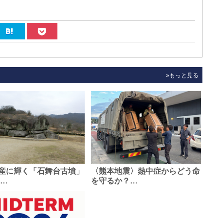
»もっと見る
産に輝く「石舞台古墳」
〈熊本地震〉熱中症からどう命
0…
を守るか？…