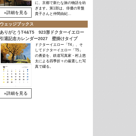
に、京都で新たな旅の物語を紡
ぎます。第1部は、俳優の常盤
»詳細を見る
貴子さんと仲間由紀…
ウェッジブックス
ありがとうT4&T5 923形ドクターイエロー
引退記念カレンダー2027 壁掛けタイプ
ドクターイエロー「T4」、そ
してドクターイエロー「T5」
の勇姿を、鉄道写真家・村上悠
太による四季折々の厳選した写
真で綴る。
»詳細を見る