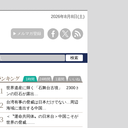
2026年8月8日(土)
メルマガ登録
ランキング
1時間
24時間
1週間
いいね
世界遺産に輝く「石舞台古墳」 2300ト
1
ンの巨石が露出…
台湾有事の脅威は日本だけでない…周辺
2
海域に進出する中国…
＜〝運命共同体〟の日米台＞中国こそが
3
世界の脅威....…