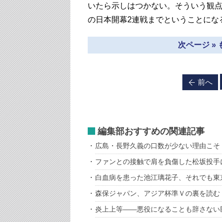
いたら示しはつかない。そういう観
の日本開幕2連戦までということにな
次ページ »
前へ
編集部おすすめの関連記事
広島・長野久義の口数が少ない理由こそ
ファンとの接触で肩を負傷した松坂投手に
白血病を患った池江璃花子、それでも東
森保ジャパン、アジア杯準Ｖの裏を読む
炎上上等――悪役になることも辞さない