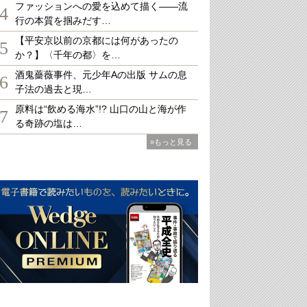
ファッションへの愛を込めて描く――流
4
行の本質を掴みだす…
【平安京以前の京都には何があったの
5
か？】〈千年の都〉を…
酒鬼薔薇事件、元少年Aの出版 サムの息
6
子法の過去と現…
原料は“飲める海水”!? 山口の山と海が作
7
る奇跡の塩は…
»もっと見る