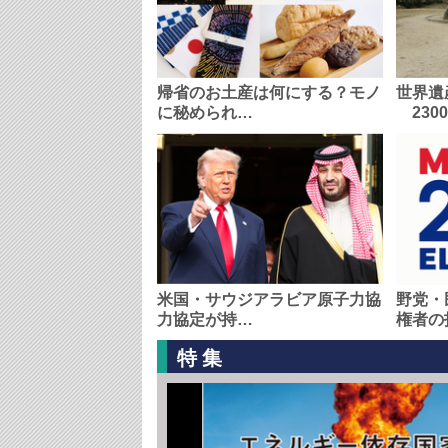
帰省のお土産は何にする？モノ
世界遺
に秘められ…
230
米国・サウジアラビア原子力協
野党・
力協定が持…
権者の
特集