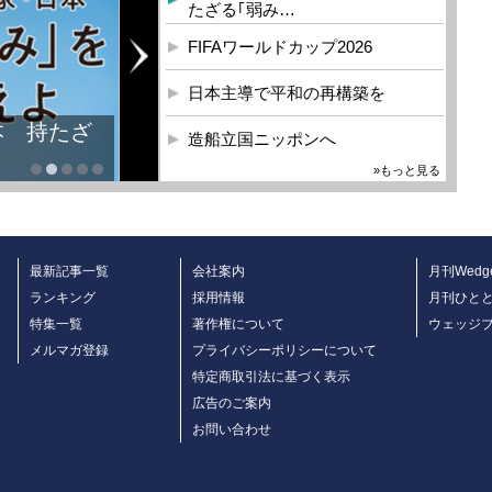
たざる｢弱み…
FIFAワールドカップ2026
日本主導で平和の再構築を
本 持たざ
造船立国ニッポンへ
»もっと見る
最新記事一覧
会社案内
月刊Wedg
ランキング
採用情報
月刊ひと
特集一覧
著作権について
ウェッジ
メルマガ登録
プライバシーポリシーについて
特定商取引法に基づく表示
広告のご案内
お問い合わせ