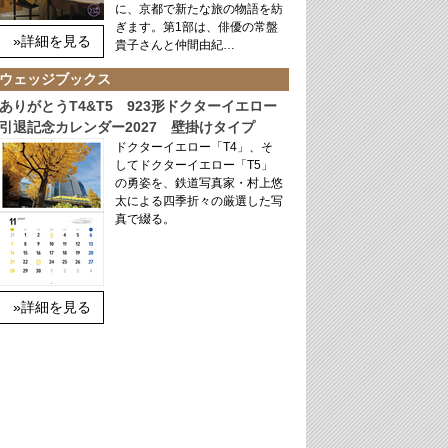
に、京都で新たな旅の物語を紡
ぎます。第1部は、俳優の常盤
»詳細を見る
貴子さんと仲間由紀…
ウェッジブックス
ありがとうT4&T5 923形ドクターイエロー
引退記念カレンダー2027 壁掛けタイプ
ドクターイエロー「T4」、そ
してドクターイエロー「T5」
の勇姿を、鉄道写真家・村上悠
太による四季折々の厳選した写
真で綴る。
»詳細を見る