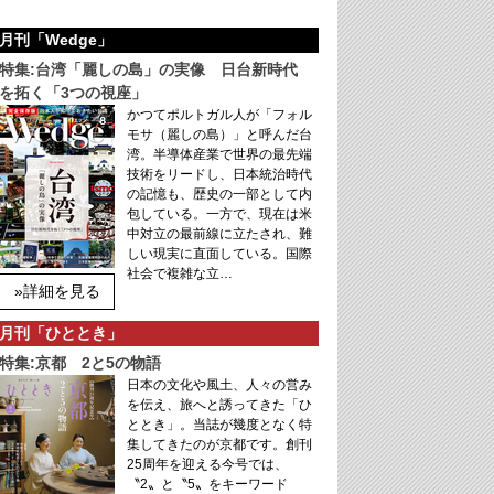
月刊「Wedge」
特集:台湾「麗しの島」の実像 日台新時代
を拓く「3つの視座」
かつてポルトガル人が「フォル
モサ（麗しの島）」と呼んだ台
湾。半導体産業で世界の最先端
技術をリードし、日本統治時代
の記憶も、歴史の一部として内
包している。一方で、現在は米
中対立の最前線に立たされ、難
しい現実に直面している。国際
社会で複雑な立…
»詳細を見る
月刊「ひととき」
特集:京都 2と5の物語
日本の文化や風土、人々の営み
を伝え、旅へと誘ってきた「ひ
ととき」。当誌が幾度となく特
集してきたのが京都です。創刊
25周年を迎える今号では、
〝2〟と〝5〟をキーワード