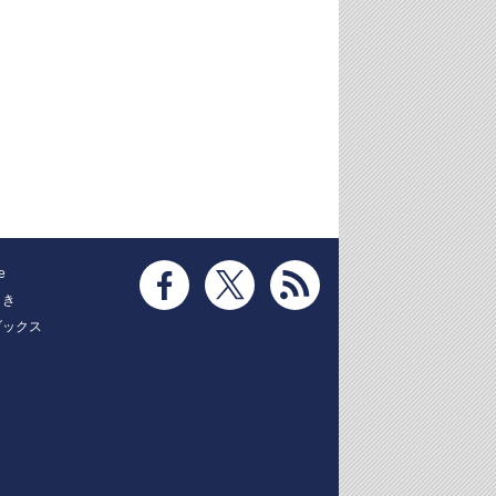
e
とき
ブックス