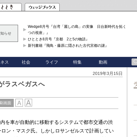
Wedge8月号『台湾「麗しの島」の実像 日台新時代を拓く「3
つの視座」』
お知らせ
ひととき8月号『京都 2と5の物語』
新刊書籍『飛鳥・藤原に隠された古代宮都の謎』
ジネス
社会
ライフ
特集
動画
2019年3月15日
がラスベガスへ
刷画面
内を車が自動的に移動するシステムで都市交通の渋
ーロン・マスク氏。しかしロサンゼルスで計画してい