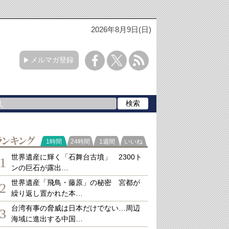
2026年8月9日(日)
メルマガ登録
ランキング
1時間
24時間
1週間
いいね
世界遺産に輝く「石舞台古墳」 2300ト
1
ンの巨石が露出…
世界遺産「飛鳥・藤原」の秘密 宮都が
2
繰り返し置かれた本…
台湾有事の脅威は日本だけでない…周辺
3
海域に進出する中国…