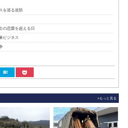
スを巡る攻防
士の恋愛を超える日
麻ビジネス
争
»もっと見る