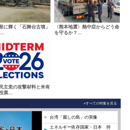
産に輝く「石舞台古墳」
〈熊本地震〉熱中症からどう命
0…
を守るか？…
民主党の攻撃材料と米有
投票…
»すべての特集を見る
台湾「麗しの島」の実像
エネルギー依存国家・日本 持