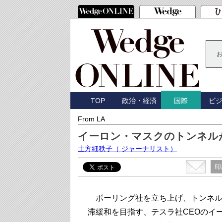
TOP
政治・経済
ビ
国際
From LA
イーロン・マスクのトンネル
土方細秩子
（ ジャーナリスト）
印
ボーリング社を立ち上げ、トンネル
滞緩和を目指す、テスラ社CEOのイ