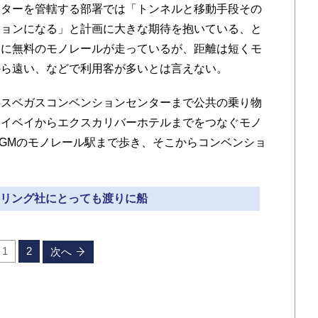
ターを管轄する部署では「トンネルと移動手段その
ションになる」と計画に大きな期待を抱いている、と
間に無料のモノレールが走っているが、距離は短くモ
から遠い、などで利用客が多いとは言えない。
スベガスコンベンションセンターまで公共の乗り物
レイベイからエクスカリバーホテルまでをつなぐモノ
GMのモノレール駅まで歩き、そこからコンベンショ
ボーリング社にとっても渡りに船
1
2
次へ