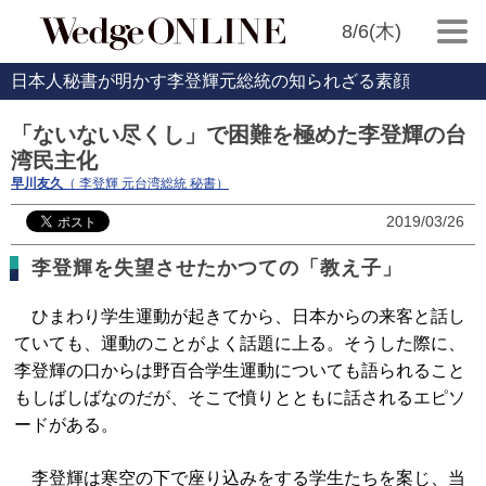
8/6(木)
日本人秘書が明かす李登輝元総統の知られざる素顔
「ないない尽くし」で困難を極めた李登輝の台
湾民主化
早川友久
（ 李登輝 元台湾総統 秘書）
2019/03/26
李登輝を失望させたかつての「教え子」
ひまわり学生運動が起きてから、日本からの来客と話し
ていても、運動のことがよく話題に上る。そうした際に、
李登輝の口からは野百合学生運動についても語られること
もしばしばなのだが、そこで憤りとともに話されるエピソ
ードがある。
李登輝は寒空の下で座り込みをする学生たちを案じ、当