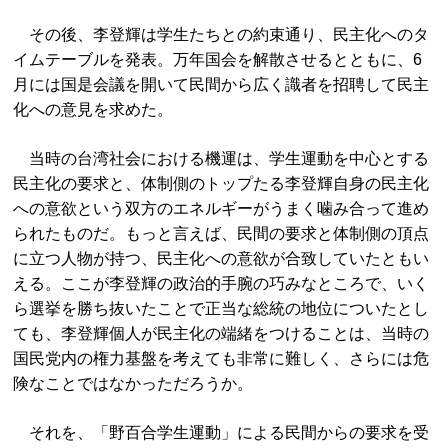
その後、李登輝は学生たちとの約束通り、民主化へのタ
イムテーブルを発表。万年国会を解散させるとともに、6
月には国是会議を開いて民間から広く識者を招聘して民主
化への意見を求めた。
当時の台湾社会における機運は、学生運動を中心とする
民主化の要求と、体制側のトップたる李登輝自身の民主化
への意欲という双方のエネルギーがうまく噛み合って進め
られたものだ。もっと言えば、民間の要求と体制側の頂点
に立つ人物が持つ、民主化への意欲が合致していたともい
える。ここが李登輝の政治的手腕の巧みなところで、いく
ら選挙を勝ち抜いたことで正当な総統の地位についたとし
ても、李登輝個人が民主化の端緒をつけることは、当時の
国民党内の権力基盤を考えても非常に難しく、さらには危
険なことではなかっただろうか。
それを、「野百合学生運動」による民間からの要求を受