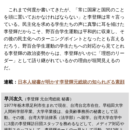
これまで何度か書いてきたが、「常に国家と国民のこと
を頭に置いておかなければならない」と李登輝は常々言っ
ている。民主化を求める学生たちの声に真摯に耳を傾けた
李登輝だからこそ、野百合学生運動は平和的に収束し、そ
の後の民主化へのターニングポイントとなったとも言える
だろう。野百合学生運動の学生たちへの対応から見てとれ
る李登輝の政治姿勢からは、李登輝がいかに「理想のリー
ダー」として語り継がれているかの理由が垣間見えるの
だ。
連載：
日本人秘書が明かす李登輝元総統の知られざる素顔
早川友久
（李登輝 元台湾総統 秘書）
1977年栃木県足利市生まれで現在、台湾台北市在住。早稲田大学
人間科学部卒業。大学卒業後は、金美齢事務所の秘書として活
動。その後、台湾大学法律系（法学部）へ留学。台湾大学在学中
に3度の李登輝訪日団スタッフを務めるなどして、メディア対応や
撮影スタッフとして、李登輝チームの一員として活動。2012年よ