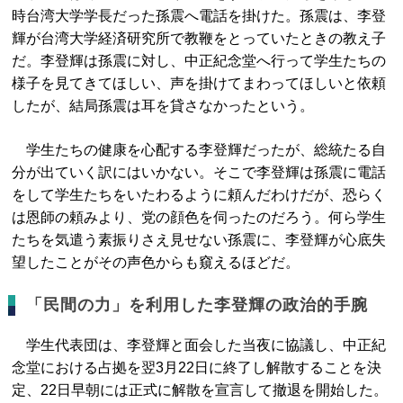
時台湾大学学長だった孫震へ電話を掛けた。孫震は、李登
輝が台湾大学経済研究所で教鞭をとっていたときの教え子
だ。李登輝は孫震に対し、中正紀念堂へ行って学生たちの
様子を見てきてほしい、声を掛けてまわってほしいと依頼
したが、結局孫震は耳を貸さなかったという。
学生たちの健康を心配する李登輝だったが、総統たる自
分が出ていく訳にはいかない。そこで李登輝は孫震に電話
をして学生たちをいたわるように頼んだわけだが、恐らく
は恩師の頼みより、党の顔色を伺ったのだろう。何ら学生
たちを気遣う素振りさえ見せない孫震に、李登輝が心底失
望したことがその声色からも窺えるほどだ。
「民間の力」を利用した李登輝の政治的手腕
学生代表団は、李登輝と面会した当夜に協議し、中正紀
念堂における占拠を翌3月22日に終了し解散することを決
定、22日早朝には正式に解散を宣言して撤退を開始した。