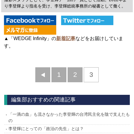
り李登輝より指名を受け、李登輝総統事務所の秘書として働く。
▲「WEDGE Infinity」の
新着記事
などをお届けしていま
す。
前
1
2
3
へ
編集部おすすめの関連記事
「一滴の血」も流さなかった李登輝の台湾民主化を陰で支えたも
の
李登輝にとっての「政治の先生」とは？