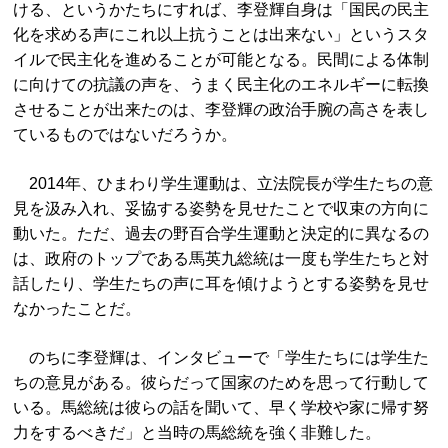
ける、というかたちにすれば、李登輝自身は「国民の民主
化を求める声にこれ以上抗うことは出来ない」というスタ
イルで民主化を進めることが可能となる。民間による体制
に向けての抗議の声を、うまく民主化のエネルギーに転換
させることが出来たのは、李登輝の政治手腕の高さを表し
ているものではないだろうか。
2014年、ひまわり学生運動は、立法院長が学生たちの意
見を汲み入れ、妥協する姿勢を見せたことで収束の方向に
動いた。ただ、過去の野百合学生運動と決定的に異なるの
は、政府のトップである馬英九総統は一度も学生たちと対
話したり、学生たちの声に耳を傾けようとする姿勢を見せ
なかったことだ。
のちに李登輝は、インタビューで「学生たちには学生た
ちの意見がある。彼らだって国家のためを思って行動して
いる。馬総統は彼らの話を聞いて、早く学校や家に帰す努
力をするべきだ」と当時の馬総統を強く非難した。