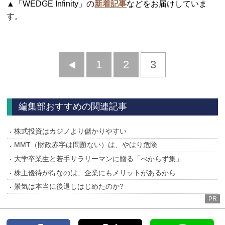
▲「WEDGE Infinity」の
新着記事
などをお届けしていま
す。
前
1
2
3
へ
編集部おすすめの関連記事
株式投資はカジノより儲かりやすい
MMT（財政赤字は問題ない）は、やはり危険
大学卒業生と若手サラリーマンに贈る「べからず集」
株主優待が得なのは、企業にもメリットがあるから
景気は本当に後退しはじめたのか?
PR