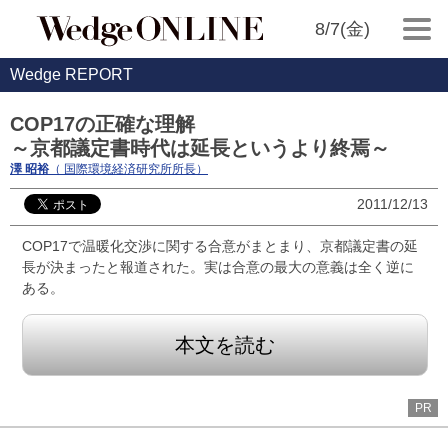
8/7(金)
Wedge REPORT
COP17の正確な理解
～京都議定書時代は延長というより終焉～
澤 昭裕
（ 国際環境経済研究所所長）
2011/12/13
COP17で温暖化交渉に関する合意がまとまり、京都議定書の延
長が決まったと報道された。実は合意の最大の意義は全く逆に
ある。
本文を読む
PR