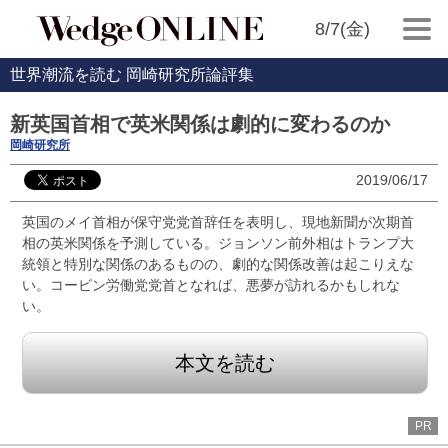
8/7(金)
世界潮流を読む 岡崎研究所論評集
新英国首相で英米関係は劇的に変わるのか
岡崎研究所
2019/06/17
英国のメイ首相が保守党党首辞任を表明し、現地新聞が次期首
相の英米関係を予測している。ジョンソン前外相はトランプ大
統領と特別な関係のあるものの、劇的な関係改善は起こりえな
い。コービン労働党党首となれば、悪夢が訪れるかもしれな
い。
本文を読む
PR