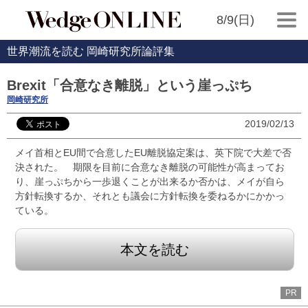
8/9(日)
世界潮流を読む 岡崎研究所論評集
Brexit「合意なき離脱」という崖っぷち
岡崎研究所
2019/02/13
メイ首相とEU間で合意したEU離脱協定案は、英下院で大差で否
決された。 期限を目前に合意なき離脱の可能性が高まってお
り、崖っぷちから一歩退くことが出来るか否かは、メイが自ら
方針転換するか、それとも議会に方針転換を委ねるかにかかっ
ている。
本文を読む
PR