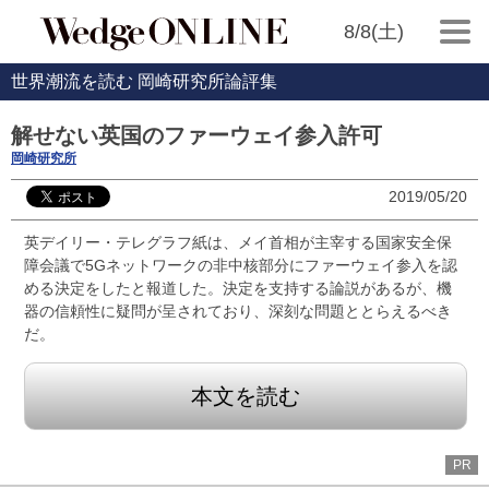
8/8(土)
世界潮流を読む 岡崎研究所論評集
解せない英国のファーウェイ参入許可
岡崎研究所
2019/05/20
英デイリー・テレグラフ紙は、メイ首相が主宰する国家安全保
障会議で5Gネットワークの非中核部分にファーウェイ参入を認
める決定をしたと報道した。決定を支持する論説があるが、機
器の信頼性に疑問が呈されており、深刻な問題ととらえるべき
だ。
本文を読む
PR