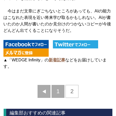
今はまだ文章にぎごちないところがあっても、AIの能力
はこなれた表現を近い将来学び取るかもしれない。AIが書
いたのか人間が書いたのか見分けのつかないコピーが今後
どんどん出てくることになりそうだ。
▲「WEDGE Infinity」の
新着記事
などをお届けしていま
す。
前
1
2
へ
編集部おすすめの関連記事