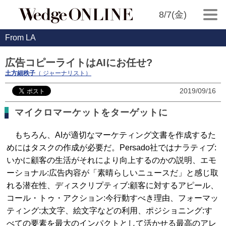
8/7(金)
From LA
広告コピーライトはAIにお任せ?
土方細秩子
（ ジャーナリスト）
2019/09/16
マイクロマーケットをターゲットに
もちろん、AIが適切なマーケティング文書を作成するた
めにはタスクの作成が必要だ。Persado社ではナラティブ:
いかに顧客の生活がそれにより向上するのかの説明、エモ
ーショナル:広告内容が「素晴らしいニュースだ」と感じ取
れる潜在性、ディスクリプティブ:顧客に対するアピール、
コール・トゥ・アクション:今行動すべき理由、フォーマッ
ティング:太文字、絵文字などの利用、ポジショニング:す
べての要素を最大のインパクトとして活かせる最高のアレ