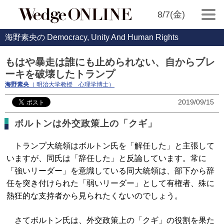
8/7(金)
海野素央の Democracy, Unity And Human Rights
もはや暴走は誰にも止められない、自からブレ
ーキを破壊したトランプ
海野素央
（ 明治大学教授 心理学博士）
2019/09/15
ボルトンは外交政策上の「クギ」
トランプ大統領はボルトン氏を「解任した」と主張して
いますが、同氏は「辞任した」と反論しています。常に
「強いリーダー」を意識している同大統領は、部下から辞
任を突き付けられた「弱いリーダー」として有権者、殊に
熱狂的な支持者から見られたくないのでしょう。
さてボルトン氏は、外交政策上の「クギ」の役割を果た