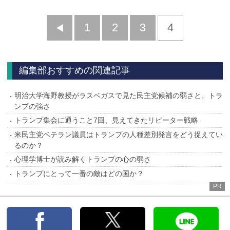
前
1
2
3
4
へ
編集部おすすめの関連記事
明治大学海野教授がラスベガスで見た民主党候補の弱さと、トラ
ンプの強さ
トランプ集会に通うこと7回、見えてきたリピーター戦略
米民主党ベテラン議員はトランプの人種差別発言をどう捉えてい
るのか？
心理学博士が読み解くトランプの心の弱さ
トランプにとって一番の敵はどの国か？
PR