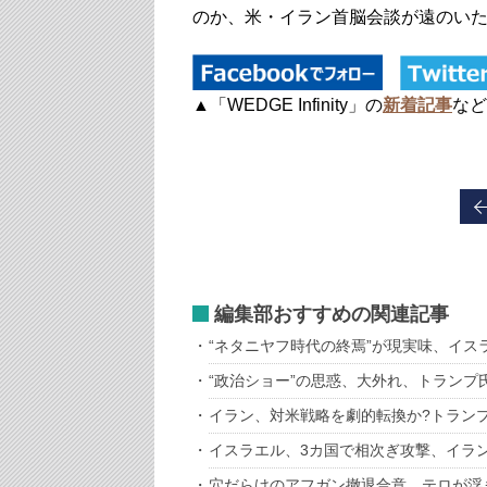
のか、米・イラン首脳会談が遠のい
▲「WEDGE Infinity」の
新着記事
など
編集部おすすめの関連記事
“ネタニヤフ時代の終焉”が現実味、イス
“政治ショー”の思惑、大外れ、トランプ
イラン、対米戦略を劇的転換か?トラン
イスラエル、3カ国で相次ぎ攻撃、イラン
穴だらけのアフガン撤退合意、テロが浮