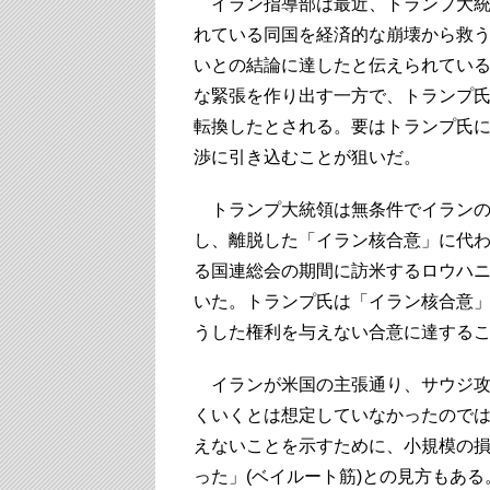
イラン指導部は最近、トランプ大統
れている同国を経済的な崩壊から救
いとの結論に達したと伝えられてい
な緊張を作り出す一方で、トランプ氏
転換したとされる。要はトランプ氏
渉に引き込むことが狙いだ。
トランプ大統領は無条件でイランの
し、離脱した「イラン核合意」に代わ
る国連総会の期間に訪米するロウハ
いた。トランプ氏は「イラン核合意
うした権利を与えない合意に達する
イランが米国の主張通り、サウジ攻
くいくとは想定していなかったので
えないことを示すために、小規模の
った」(ベイルート筋)との見方もあ