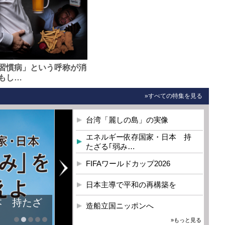
習慣病」という呼称が消
もし…
»すべての特集を見る
台湾「麗しの島」の実像
エネルギー依存国家・日本 持
たざる｢弱み…
FIFAワールドカップ2026
日本主導で平和の再構築を
本 持たざ
造船立国ニッポンへ
»もっと見る