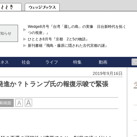
Wedge8月号『台湾「麗しの島」の実像 日台新時代を拓く「3
つの視座」』
お知らせ
ひととき8月号『京都 2と5の物語』
新刊書籍『飛鳥・藤原に隠された古代宮都の謎』
ジネス
社会
ライフ
特集
動画
2019年9月16日
発進か？トランプ氏の報復示唆で緊張
刷画面