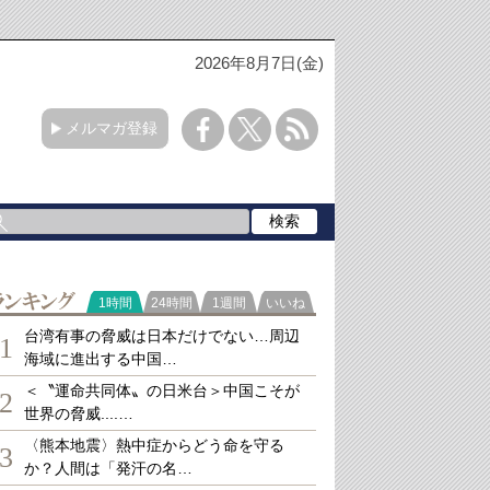
2026年8月7日(金)
メルマガ登録
ランキング
1時間
24時間
1週間
いいね
台湾有事の脅威は日本だけでない…周辺
1
海域に進出する中国…
＜〝運命共同体〟の日米台＞中国こそが
2
世界の脅威....…
〈熊本地震〉熱中症からどう命を守る
3
か？人間は「発汗の名…