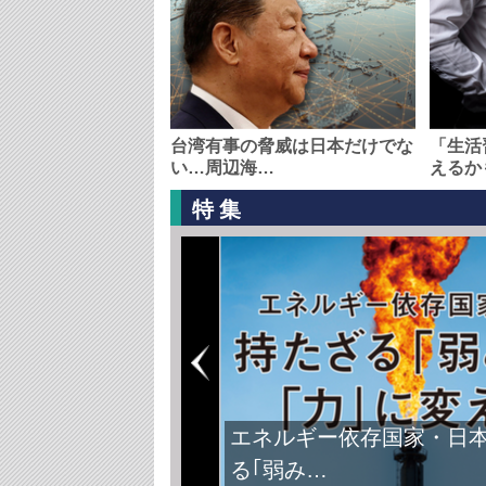
台湾有事の脅威は日本だけでな
「生活
い…周辺海…
えるか
特集
エネルギー依存国家・日
る｢弱み…