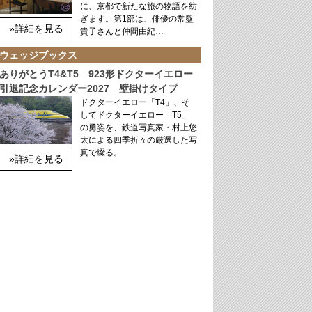
に、京都で新たな旅の物語を紡
ぎます。第1部は、俳優の常盤
»詳細を見る
貴子さんと仲間由紀…
ウェッジブックス
ありがとうT4&T5 923形ドクターイエロー
引退記念カレンダー2027 壁掛けタイプ
ドクターイエロー「T4」、そ
してドクターイエロー「T5」
の勇姿を、鉄道写真家・村上悠
太による四季折々の厳選した写
真で綴る。
»詳細を見る