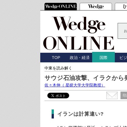
TOP
政治・経済
ビ
国際
中東を読み解く
サウジ石油攻撃、イラクから
佐々木伸
（ 星槎大学大学院教授）
印
イランは計算違い?