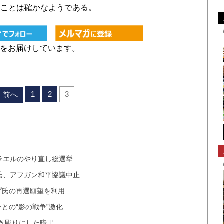
たことは確かなようである。
をお届けしています。
1
2
3
前へ
ラエルのやり直し総選挙
氏、アフガン和平協議中止
プ氏の再選願望を利用
との“影の戦争”激化
き彫りにした暗黒