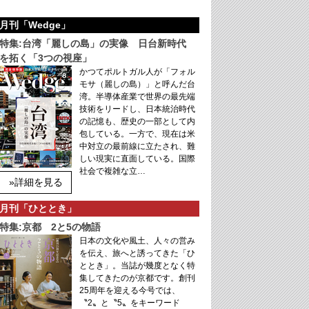
月刊「Wedge」
特集:台湾「麗しの島」の実像 日台新時代
を拓く「3つの視座」
かつてポルトガル人が「フォル
モサ（麗しの島）」と呼んだ台
湾。半導体産業で世界の最先端
技術をリードし、日本統治時代
の記憶も、歴史の一部として内
包している。一方で、現在は米
中対立の最前線に立たされ、難
しい現実に直面している。国際
社会で複雑な立…
»詳細を見る
月刊「ひととき」
特集:京都 2と5の物語
日本の文化や風土、人々の営み
を伝え、旅へと誘ってきた「ひ
ととき」。当誌が幾度となく特
集してきたのが京都です。創刊
25周年を迎える今号では、
〝2〟と〝5〟をキーワード