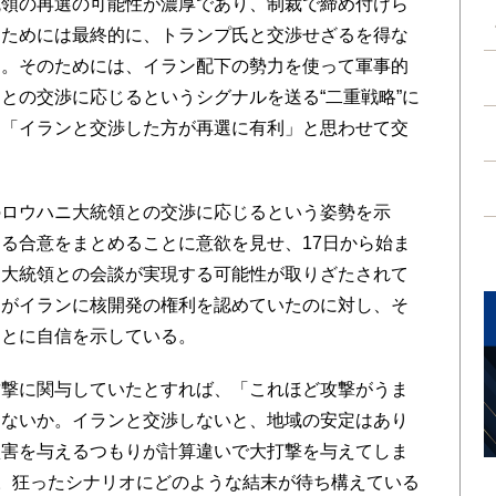
領の再選の可能性が濃厚であり、制裁で締め付けら
うためには最終的に、トランプ氏と交渉せざるを得な
る。そのためには、イラン配下の勢力を使って軍事的
との交渉に応じるというシグナルを送る“二重戦略”に
に「イランと交渉した方が再選に有利」と思わせて交
ロウハニ大統領との交渉に応じるという姿勢を示
る合意をまとめることに意欲を見せ、17日から始ま
ニ大統領との会談が実現する可能性が取りざたされて
」がイランに核開発の権利を認めていたのに対し、そ
ことに自信を示している。
撃に関与していたとすれば、「これほど攻撃がうま
はないか。イランと交渉しないと、地域の安定はあり
損害を与えるつもりが計算違いで大打撃を与えてしま
る。狂ったシナリオにどのような結末が待ち構えている