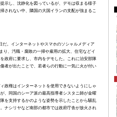
を提示し、沈静化を図っているが、デモは収まる様子
一掃されない中、隣国の大国イランの支配が強まるこ
日だ。インターネットやスマホのソシャルメディア
が集まり、汚職・腐敗の一掃や雇用の拡大、住宅などイ
どを政府に要求し、市内をデモした。これに治安部隊
死傷者が出たことで、若者らの行動に一気に火が付い
ィ政権はインターネットを使用できないようにしゃ
だが、同国のシーア派の最高指導者シスタニ師が金曜
モ隊を支持するかのような姿勢を示したことから騒乱
及。ナシリヤなど南部の都市では政府庁舎が放火され