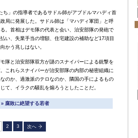
たち」の指導者であるサドル師がアブドルマハディ首
、政局に発展した。サドル師は「マハディ軍団」と呼
ある。首相はデモ隊の代表と会い、治安部隊の発砲で
払い、失業手当の増額、住宅建設の補助など17項目
に向かう兆しはない。
モ隊と治安部隊双方が謎のスナイパーによる銃撃を
だ。これらスナイパーが治安部隊の内部の秘密組織に
員なのか、過激派のテロなのか、隣国の手によるもの
乗じて、イラクの騒乱を煽ろうとしたことだ。
 » 腐敗に絶望する若者
2
3
次へ