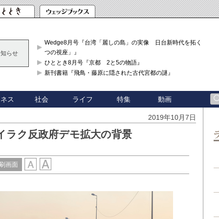
Wedge8月号『台湾「麗しの島」の実像 日台新時代を拓く「3
つの視座」』
お知らせ
ひととき8月号『京都 2と5の物語』
新刊書籍『飛鳥・藤原に隠された古代宮都の謎』
ジネス
社会
ライフ
特集
動画
2019年10月7日
イラク反政府デモ拡大の背景
刷画面