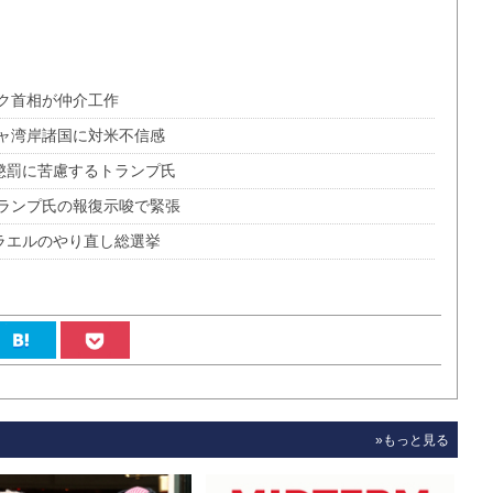
ク首相が仲介工作
ャ湾岸諸国に対米不信感
懲罰に苦慮するトランプ氏
ランプ氏の報復示唆で緊張
ラエルのやり直し総選挙
»もっと見る