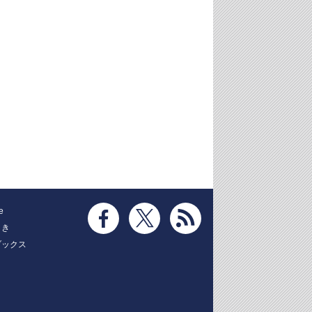
e
とき
ブックス