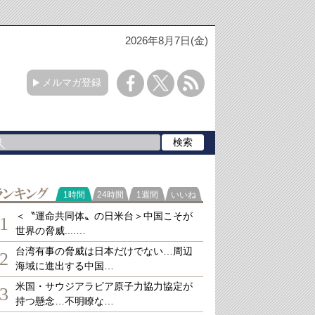
2026年8月7日(金)
メルマガ登録
ランキング
1時間
24時間
1週間
いいね
＜〝運命共同体〟の日米台＞中国こそが
1
世界の脅威....…
台湾有事の脅威は日本だけでない…周辺
2
海域に進出する中国…
米国・サウジアラビア原子力協力協定が
3
持つ懸念…不明瞭な…