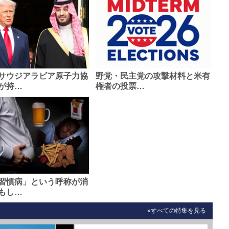
サウジアラビア原子力協
野党・民主党の攻撃材料と米有
が持…
権者の投票…
習慣病」という呼称が消
もし…
»すべての特集を見る