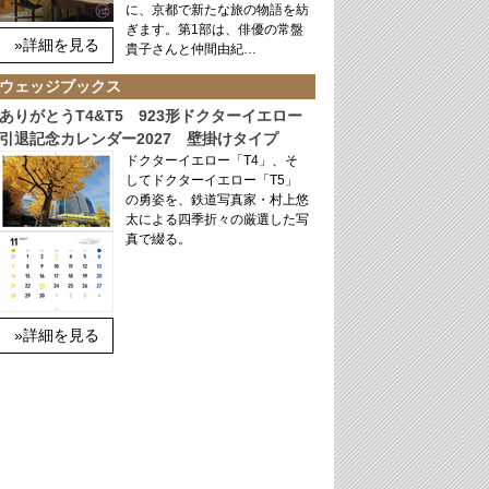
に、京都で新たな旅の物語を紡
ぎます。第1部は、俳優の常盤
»詳細を見る
貴子さんと仲間由紀…
ウェッジブックス
ありがとうT4&T5 923形ドクターイエロー
引退記念カレンダー2027 壁掛けタイプ
ドクターイエロー「T4」、そ
してドクターイエロー「T5」
の勇姿を、鉄道写真家・村上悠
太による四季折々の厳選した写
真で綴る。
»詳細を見る