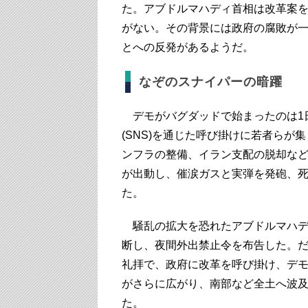
た。アブドルマハディ首相は改革案
がない。その背景には政府の腐敗が
とへの反発があるようだ。
なぞのスナイパーの暗躍
デモがバグダッドで始まったのは1
(SNS)を通じた呼び掛けに若者ら
ンフラの整備、イラン支配の脱却な
が出動し、催涙ガスと実弾を発砲、
た。
騒乱の拡大を恐れたアブドルマハデ
断し、夜間外出禁止令を布告した。
礼拝で、政府に改革を呼び掛け、デ
がさらに広がり、南部など全土へ波
た。