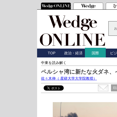
TOP
政治・経済
ビ
国際
中東を読み解く
ペルシャ湾に新たな火ダネ、
佐々木伸
（ 星槎大学大学院教授）
印