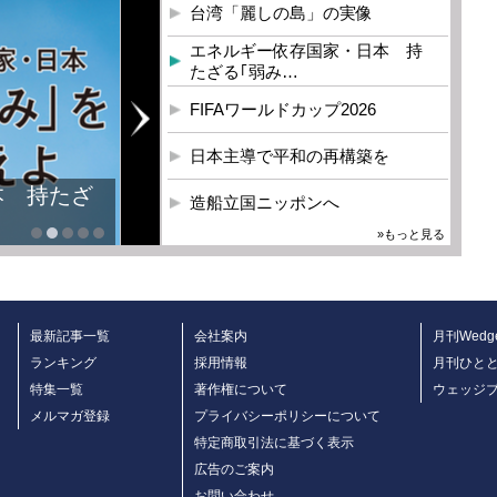
台湾「麗しの島」の実像
エネルギー依存国家・日本 持
たざる｢弱み…
FIFAワールドカップ2026
日本主導で平和の再構築を
造船立国ニッポンへ
»もっと見る
最新記事一覧
会社案内
月刊Wedg
ランキング
採用情報
月刊ひと
特集一覧
著作権について
ウェッジ
メルマガ登録
プライバシーポリシーについて
特定商取引法に基づく表示
広告のご案内
お問い合わせ