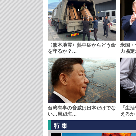
〈熊本地震〉熱中症からどう命
米国・
を守るか？…
力協定
台湾有事の脅威は日本だけでな
「生活
い…周辺海…
えるか
特集