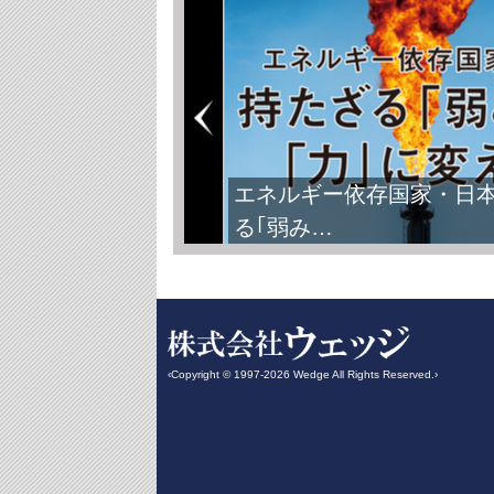
FIFAワールドカップ2026
‹Copyright © 1997-2026 Wedge All Rights Reserved.›