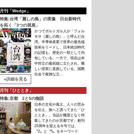
月刊「Wedge」
特集:台湾「麗しの島」の実像 日台新時代
を拓く「3つの視座」
かつてポルトガル人が「フォル
モサ（麗しの島）」と呼んだ台
湾。半導体産業で世界の最先端
技術をリードし、日本統治時代
の記憶も、歴史の一部として内
包している。一方で、現在は米
中対立の最前線に立たされ、難
しい現実に直面している。国際
社会で複雑な立…
»詳細を見る
月刊「ひととき」
特集:京都 2と5の物語
日本の文化や風土、人々の営み
を伝え、旅へと誘ってきた「ひ
ととき」。当誌が幾度となく特
集してきたのが京都です。創刊
25周年を迎える今号では、
〝2〟と〝5〟をキーワード