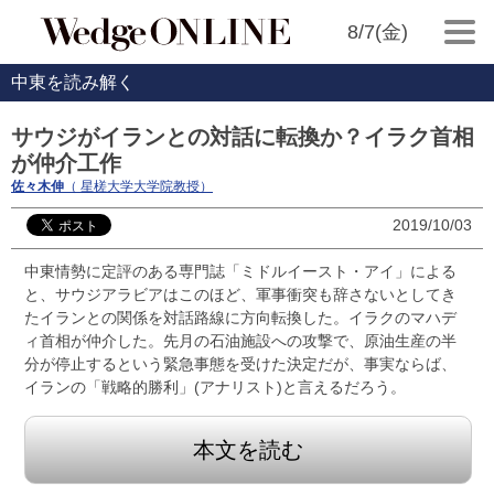
8/7(金)
中東を読み解く
サウジがイランとの対話に転換か？イラク首相
が仲介工作
佐々木伸
（ 星槎大学大学院教授）
2019/10/03
中東情勢に定評のある専門誌「ミドルイースト・アイ」による
と、サウジアラビアはこのほど、軍事衝突も辞さないとしてき
たイランとの関係を対話路線に方向転換した。イラクのマハデ
ィ首相が仲介した。先月の石油施設への攻撃で、原油生産の半
分が停止するという緊急事態を受けた決定だが、事実ならば、
イランの「戦略的勝利」(アナリスト)と言えるだろう。
本文を読む