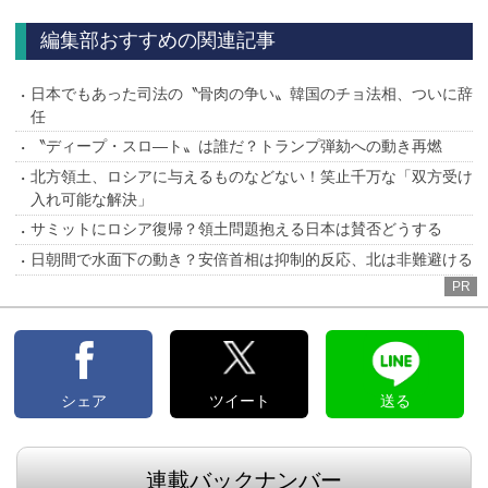
へ
へ
編集部おすすめの関連記事
日本でもあった司法の〝骨肉の争い〟韓国のチョ法相、ついに辞
任
〝ディープ・スロ—ト〟は誰だ？トランプ弾劾への動き再燃
北方領土、ロシアに与えるものなどない！笑止千万な「双方受け
入れ可能な解決」
サミットにロシア復帰？領土問題抱える日本は賛否どうする
日朝間で水面下の動き？安倍首相は抑制的反応、北は非難避ける
PR
シェア
ツイート
送る
連載バックナンバー