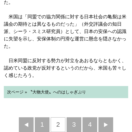
た。
米国は「同盟での協力関係に対する日本社会の亀裂は米
議会の期待とは異なるものだった」（外交評議会の知日
派、シーラ・スミス研究員）として、日本の安保への認識
に失望を示し、安保体制の円滑な運営に懸念を隠さなかっ
た。
日米同盟に反対する勢力が対立をあおるならともかく、
認めている政党が反対するというのだから、米国も苦々し
く感じたろう。
次ページ » 〝大物大使〟へのはしゃぎぶり
前
1
2
3
4
次