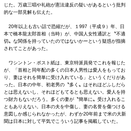
じた。万歳三唱や礼砲が憲法違反の疑いがあるという批判
的な一部見解も伝えた。
20年以上も古い話で恐縮だが、１997（平成９）年、日
本で橋本龍太郎首相（当時）が、中国人女性通訳と〝不適
切〟な関係を持っていたのではないかーという疑惑が指摘
されてことがあった。
ワシントン・ポスト紙は、東京特派員発でこれを報じた
が、「首相と同年配の多くの日本人男性は愛人をもってお
り、妻はそれを簡単に受け入れている」というくだりがあ
った。日本の中年、初老男の〝多く〟はそれほどふしだら
とは思えないし、それほどもてるとも思えない。愛人を持
つ財力もないだろう。多くの妻が〝簡単に〟受け入れるこ
ともありえない。日本の夫を中傷し、妻の名誉を傷つける
意図しか感じられなかったが、わずか20年前まで米の大新
聞は日本に対して平気でこういう記事を掲載していた。