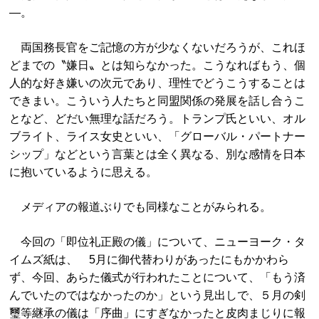
―。
両国務長官をご記憶の方が少なくないだろうが、これほ
どまでの〝嫌日〟とは知らなかった。こうなればもう、個
人的な好き嫌いの次元であり、理性でどうこうすることは
できまい。こういう人たちと同盟関係の発展を話し合うこ
となど、どだい無理な話だろう。トランプ氏といい、オル
ブライト、ライス女史といい、「グローバル・パートナー
シップ」などという言葉とは全く異なる、別な感情を日本
に抱いているように思える。
メディアの報道ぶりでも同様なことがみられる。
今回の「即位礼正殿の儀」について、ニューヨーク・タ
イムズ紙は、 5月に御代替わりがあったにもかかわら
ず、今回、あらた儀式が行われたことについて、「もう済
んでいたのではなかったのか」という見出しで、５月の剣
璽等継承の儀は「序曲」にすぎなかったと皮肉まじりに報