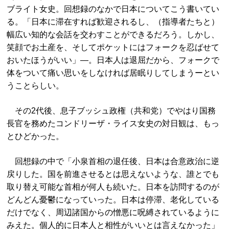
ブライト女史。回想録のなかで日本についてこう書いてい
る。「日本に滞在すれば歓迎されるし、（指導者たちと）
幅広い知的な会話を交わすことができるだろう。しかし、
笑顔でお土産を、そしてポケットにはフォークを忍ばせて
おいたほうがいい」―。日本人は退屈だから、フォークで
体をついて痛い思いをしなければ居眠りしてしまうーとい
うことらしい。
その2代後、息子ブッシュ政権（共和党）でやはり国務
長官を務めたコンドリーザ・ライス女史の対日観は、もっ
とひどかった。
回想録の中で「小泉首相の退任後、日本は合意政治に逆
戻りした。国を前進させるとは思えないような、誰とでも
取り替え可能な首相が何人も続いた。日本を訪問するのが
どんどん憂鬱になっていった。日本は停滞、老化している
だけでなく、周辺諸国からの憎悪に呪縛されているように
みえた。個人的に日本人と相性がいいとは言えなかった」