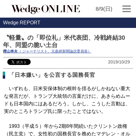
8/9(日)
Wedge REPORT
〝軽量〟の「即位礼」米代表団、冷戦終結30
年、同盟の脆い土台
樫山幸夫
（ ジャーナリスト、元産經新聞論説委員長）
2019/10/29
「日本嫌い」を公言する国務長官
いずれも、日米安保体制の根幹を揺るがしかねない重大
な発言だが、トランプ大統領の言葉だけに、あきらめムー
ドも日本国内にはあるだろう。しかし、こうした言動は、
実のところトランプ氏に限ったことではない。
1993（平成５）年から2期8年間続いたクリントン政権
（民主党）で、女性初の国務長官を務めたマデレン・オル