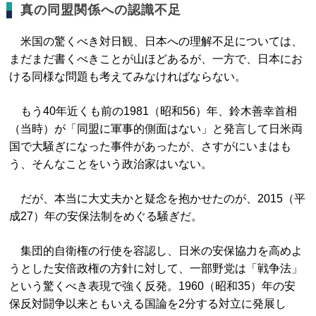
真の同盟関係への認識不足
米国の驚くべき対日観、日本への理解不足については、
まだまだ書くべきことが山ほどあるが、一方で、日本にお
ける同様な問題も考えてみなければならない。
もう40年近くも前の1981（昭和56）年、鈴木善幸首相
（当時）が「同盟に軍事的側面はない」と発言して日米両
国で大騒ぎになった事件があったが、さすがにいまはも
う、そんなことをいう政治家はいない。
だが、本当に大丈夫かと疑念を抱かせたのが、2015（平
成27）年の安保法制をめぐる騒ぎだ。
集団的自衛権の行使を容認し、日米の安保協力を高めよ
うとした安倍政権の方針に対して、一部野党は「戦争法」
という驚くべき表現で強く反発。1960（昭和35）年の安
保反対闘争以来ともいえる国論を2分する対立に発展し