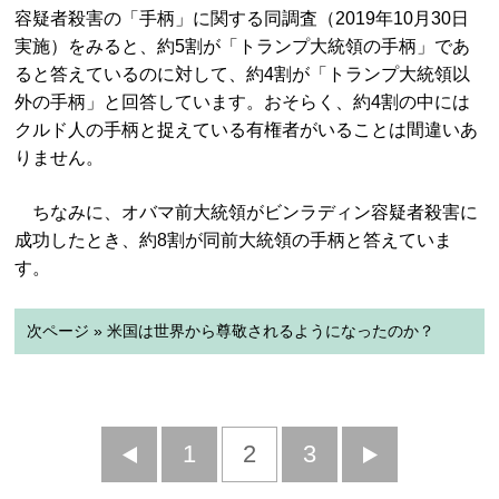
容疑者殺害の「手柄」に関する同調査（2019年10月30日
実施）をみると、約5割が「トランプ大統領の手柄」であ
ると答えているのに対して、約4割が「トランプ大統領以
外の手柄」と回答しています。おそらく、約4割の中には
クルド人の手柄と捉えている有権者がいることは間違いあ
りません。
ちなみに、オバマ前大統領がビンラディン容疑者殺害に
成功したとき、約8割が同前大統領の手柄と答えていま
す。
次ページ » 米国は世界から尊敬されるようになったのか？
前
1
2
3
次