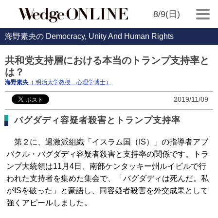
8/9(日)
海野素央の Democracy, Unity And Human Rights
共和党支持層における本当のトランプ支持率と
は？
海野素央
（ 明治大学教授 心理学博士）
2019/11/09
バグダディ容疑者殺害とトランプ支持率
第２に、過激派組織「イスラム国（IS）」の指導者アブ
バクル・バグダディ容疑者殺害と支持率の関係です。トラ
ンプ大統領は11月4日、南部ケンタッキー州ルイビルで行
われた支持者を集めた集会で、「バグダディは死んだ。私
がISを破った」と豪語し、同容疑者殺害を外交成果として
強くアピールしました。