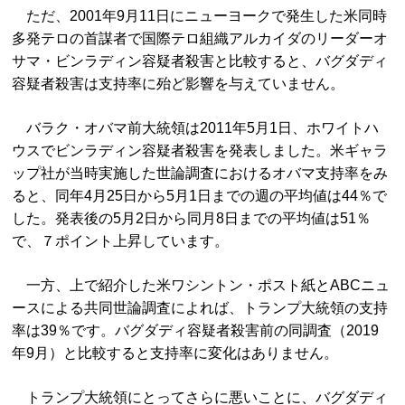
ただ、2001年9月11日にニューヨークで発生した米同時
多発テロの首謀者で国際テロ組織アルカイダのリーダーオ
サマ・ビンラディン容疑者殺害と比較すると、バグダディ
容疑者殺害は支持率に殆ど影響を与えていません。
バラク・オバマ前大統領は2011年5月1日、ホワイトハ
ウスでビンラディン容疑者殺害を発表しました。米ギャラ
ップ社が当時実施した世論調査におけるオバマ支持率をみ
ると、同年4月25日から5月1日までの週の平均値は44％で
した。発表後の5月2日から同月8日までの平均値は51％
で、７ポイント上昇しています。
一方、上で紹介した米ワシントン・ポスト紙とABCニュ
ースによる共同世論調査によれば、トランプ大統領の支持
率は39％です。バグダディ容疑者殺害前の同調査（2019
年9月）と比較すると支持率に変化はありません。
トランプ大統領にとってさらに悪いことに、バグダディ