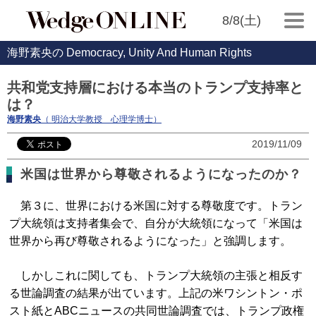
8/8(土)
海野素央の Democracy, Unity And Human Rights
共和党支持層における本当のトランプ支持率と
は？
海野素央
（ 明治大学教授 心理学博士）
2019/11/09
米国は世界から尊敬されるようになったのか？
第３に、世界における米国に対する尊敬度です。トラン
プ大統領は支持者集会で、自分が大統領になって「米国は
世界から再び尊敬されるようになった」と強調します。
しかしこれに関しても、トランプ大統領の主張と相反す
る世論調査の結果が出ています。上記の米ワシントン・ポ
スト紙とABCニュースの共同世論調査では、トランプ政権