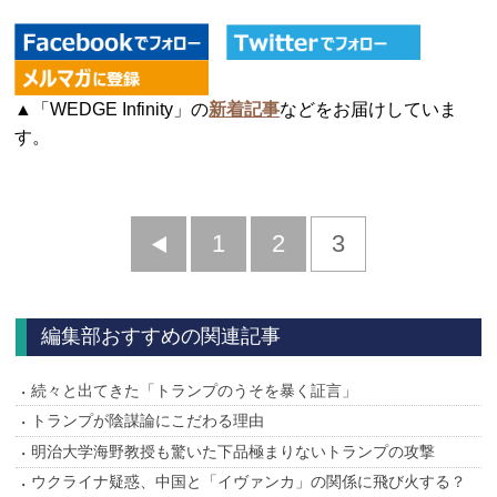
▲「WEDGE Infinity」の
新着記事
などをお届けしていま
す。
前
1
2
3
へ
編集部おすすめの関連記事
続々と出てきた「トランプのうそを暴く証言」
トランプが陰謀論にこだわる理由
明治大学海野教授も驚いた下品極まりないトランプの攻撃
ウクライナ疑惑、中国と「イヴァンカ」の関係に飛び火する？