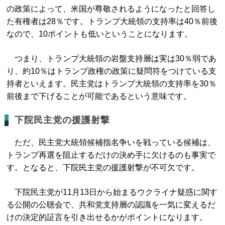
の政策によって、米国が尊敬されるようになったと回答し
た有権者は28％です。トランプ大統領の支持率は40％前後
なので、10ポイントも低いということになります。
つまり、トランプ大統領の岩盤支持層は実は30％弱であ
り、約10％はトランプ政権の政策に疑問符をつけている支
持者といえます。民主党はトランプ大統領の支持率を30％
前後まで下げることが可能であるという意味です。
下院民主党の援護射撃
ただ、民主党大統領候補指名争いを戦っている候補は、
トランプ再選を阻止するだけの決め手に欠けるのも事実で
す。となると、下院民主党の援護射撃が不可欠です。
下院民主党が11月13日から始まるウクライナ疑惑に関す
る公開の公聴会で、共和党支持層の認識を一気に変えるだ
けの決定的証言を引き出せるかがポイントになります。