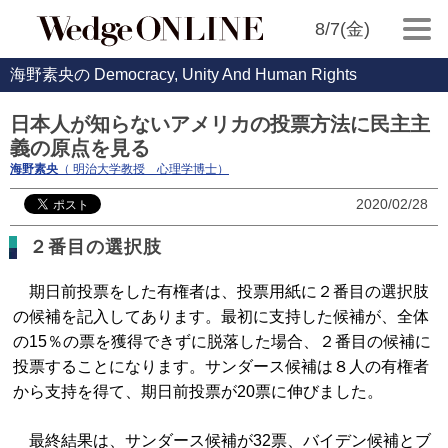
8/7(金)
海野素央の Democracy, Unity And Human Rights
日本人が知らないアメリカの投票方法に民主主
義の原点を見る
海野素央
（ 明治大学教授 心理学博士）
2020/02/28
２番目の選択肢
期日前投票をした有権者は、投票用紙に２番目の選択肢
の候補を記入してあります。最初に支持した候補が、全体
の15％の票を獲得できずに脱落した場合、２番目の候補に
投票することになります。サンダース候補は８人の有権者
から支持を得て、期日前投票が20票に伸びました。
最終結果は、サンダース候補が32票、バイデン候補とブ