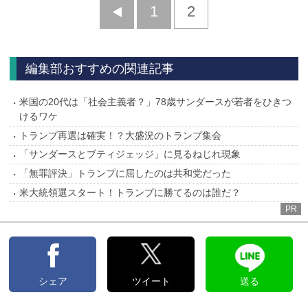
前
1
2
へ
編集部おすすめの関連記事
米国の20代は「社会主義者？」78歳サンダースが若者をひきつ
けるワケ
トランプ再選は確実！？大盛況のトランプ集会
「サンダースとブティジェッジ」に見るねじれ現象
「無罪評決」トランプに屈したのは共和党だった
米大統領選スタート！トランプに勝てるのは誰だ？
PR
シェア
ツイート
送る