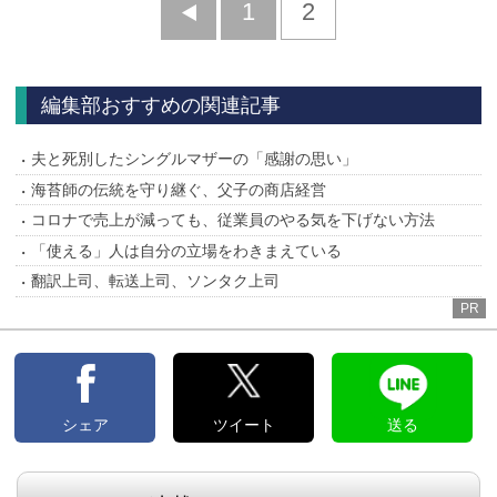
前
1
2
へ
編集部おすすめの関連記事
夫と死別したシングルマザーの「感謝の思い」
海苔師の伝統を守り継ぐ、父子の商店経営
コロナで売上が減っても、従業員のやる気を下げない方法
「使える」人は自分の立場をわきまえている
翻訳上司、転送上司、ソンタク上司
PR
シェア
ツイート
送る