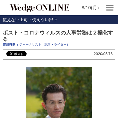
8/10(月)
使えない上司・使えない部下
ポスト・コロナウィルスの人事労務は２極化す
る
吉田典史
（ ジャーナリスト・記者・ライター）
2020/05/13