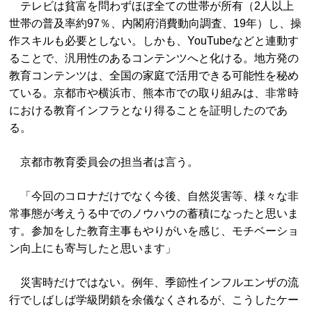
テレビは貧富を問わずほぼ全ての世帯が所有（2人以上
世帯の普及率約97％、内閣府消費動向調査、19年）し、操
作スキルも必要としない。しかも、YouTubeなどと連動す
ることで、汎用性のあるコンテンツへと化ける。地方発の
教育コンテンツは、全国の家庭で活用できる可能性を秘め
ている。京都市や横浜市、熊本市での取り組みは、非常時
における教育インフラとなり得ることを証明したのであ
る。
京都市教育委員会の担当者は言う。
「今回のコロナだけでなく今後、自然災害等、様々な非
常事態が考えうる中でのノウハウの蓄積になったと思いま
す。参加をした教育主事もやりがいを感じ、モチベーショ
ン向上にも寄与したと思います」
災害時だけではない。例年、季節性インフルエンザの流
行でしばしば学級閉鎖を余儀なくされるが、こうしたケー