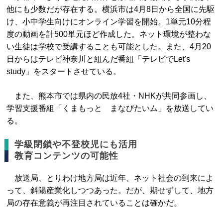
他にも少数だが存在する。横浜市は4月8日から全国に先駆
け、小中学生向けにオンライン学習を開始。1単元10分程
度の動画を計500単元ほど作成した。ネット環境が整わな
い生徒は学校で受講することも可能とした。また、4月20
日からはテレビ神奈川と組んだ番組「テレビでLet's
study」をスタートさせている。
また、熊本市では県内の民放4社・NHKが共同参画し、
学習支援番組「くまもっと まなびたいム」を放送してい
る。
学級閉鎖や不登校児にも活用
教育コンテンツの可能性
放送局、とりわけ地方局は近年、ネット社会の到来によ
って、斜陽産業化しつつあった。だが、期せずして、地方
局の存在意義が再注目されていることは確かだ。