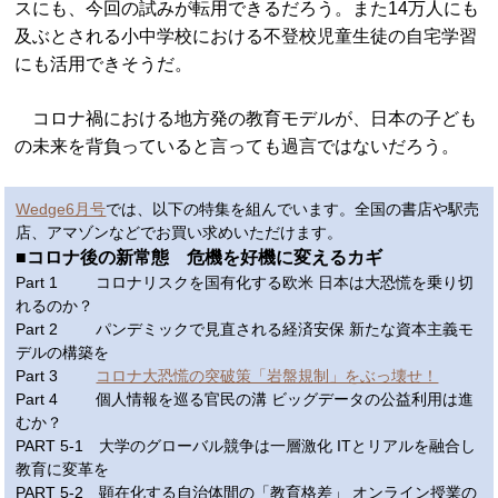
スにも、今回の試みが転用できるだろう。また14万人にも
及ぶとされる小中学校における不登校児童生徒の自宅学習
にも活用できそうだ。
コロナ禍における地方発の教育モデルが、日本の子ども
の未来を背負っていると言っても過言ではないだろう。
Wedge6月号
では、以下の特集を組んでいます。全国の書店や駅売
店、アマゾンなどでお買い求めいただけます。
■コロナ後の新常態 危機を好機に変えるカギ
Part 1 コロナリスクを国有化する欧米 日本は大恐慌を乗り切
れるのか？
Part 2 パンデミックで見直される経済安保 新たな資本主義モ
デルの構築を
Part 3
コロナ大恐慌の突破策「岩盤規制」をぶっ壊せ！
Part 4 個人情報を巡る官民の溝 ビッグデータの公益利用は進
むか？
PART 5-1 大学のグローバル競争は一層激化 ITとリアルを融合し
教育に変革を
PART 5-2 顕在化する自治体間の「教育格差」 オンライン授業の