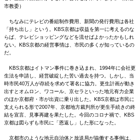
市教委）
ちなみにテレビの番組制作費用、新聞の発行費用は各社
「持ち出し」という。KBS京都は収益を第一に考えるのな
らば、テレビショッピングなどを流せばよかったかもしれ
ない。KBS京都の経営事情は、市民の多くが知っているの
だ。
KBS京都はイトマン事件に巻き込まれ、1994年に会社更
生法を申請し、経営破綻した苦い過去を持つ。しかし、当
時市民40万人が存続を求めて署名に協力。更生計画が動き
出すとオムロン、ワコール、京セラといった地元有力企業
のほか京都府・市が出資に乗り出した。KBS京都は市民に
支えられる形で2007年、京都地方裁判所が更生手続きの終
結を宣言、見事再建を果たした。今回のコロナ禍で、KBS
京都は図らずも市民に「恩返し」した形になった。
京都市のような地元自治体と放送局が協働する事例は、