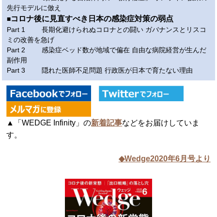
先行モデルに倣え
コロナ後に見直すべき日本の感染症対策の弱点
■
Part 1 長期化避けられぬコロナとの闘い ガバナンスとリスコ
ミの改善を急げ
Part 2 感染症ベッド数が地域で偏在 自由な病院経営が生んだ
副作用
Part 3 隠れた医師不足問題 行政医が日本で育たない理由
▲「WEDGE Infinity」の
新着記事
などをお届けしていま
す。
◆Wedge2020年6月号より