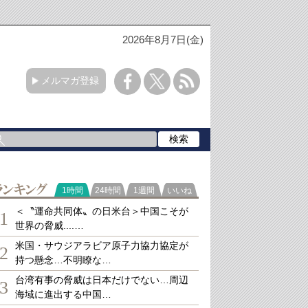
2026年8月7日(金)
メルマガ登録
ランキング
1時間
24時間
1週間
いいね
＜〝運命共同体〟の日米台＞中国こそが
1
世界の脅威....…
米国・サウジアラビア原子力協力協定が
2
持つ懸念…不明瞭な…
台湾有事の脅威は日本だけでない…周辺
3
海域に進出する中国…