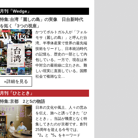
月刊「Wedge」
特集:台湾「麗しの島」の実像 日台新時代
を拓く「3つの視座」
かつてポルトガル人が「フォル
モサ（麗しの島）」と呼んだ台
湾。半導体産業で世界の最先端
技術をリードし、日本統治時代
の記憶も、歴史の一部として内
包している。一方で、現在は米
中対立の最前線に立たされ、難
しい現実に直面している。国際
社会で複雑な立…
»詳細を見る
月刊「ひととき」
特集:京都 2と5の物語
日本の文化や風土、人々の営み
を伝え、旅へと誘ってきた「ひ
ととき」。当誌が幾度となく特
集してきたのが京都です。創刊
25周年を迎える今号では、
〝2〟と〝5〟をキーワード