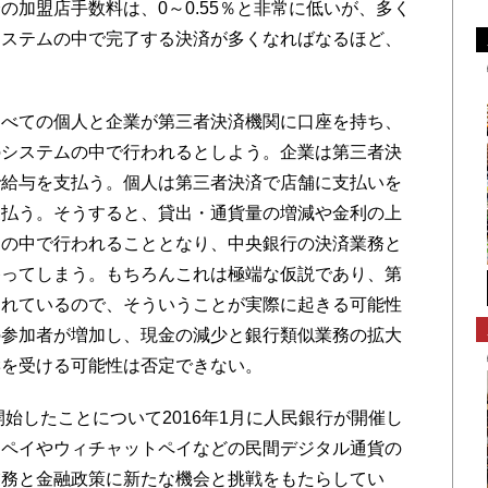
の加盟店手数料は、0～0.55％と非常に低いが、多く
システムの中で完了する決済が多くなればなるほど、
べての個人と企業が第三者決済機関に口座を持ち、
のシステムの中で行われるとしよう。企業は第三者決
で給与を支払う。個人は第三者決済で店舗に支払いを
支払う。そうすると、貸出・通貨量の増減や金利の上
ムの中で行われることとなり、中央銀行の決済業務と
移ってしまう。もちろんこれは極端な仮説であり、第
されているので、そういうことが実際に起きる可能性
の参加者が増加し、現金の減少と銀行類似業務の拡大
響を受ける可能性は否定できない。
始したことについて2016年1月に人民銀行が開催し
リペイやウィチャットペイなどの民間デジタル通貨の
業務と金融政策に新たな機会と挑戦をもたらしてい