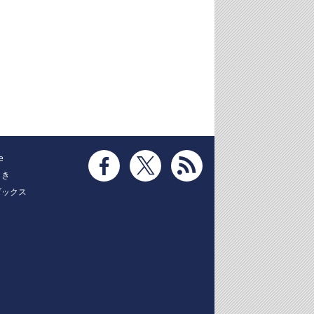
e
とき
ブックス