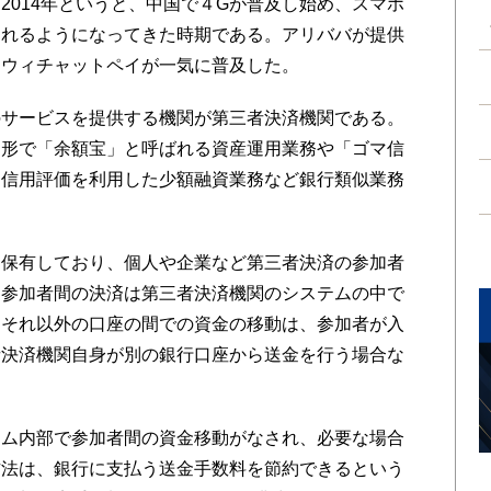
014年というと、中国で４Gが普及し始め、スマホ
われるようになってきた時期である。アリババが提供
るウィチャットペイが一気に普及した。
サービスを提供する機関が第三者決済機関である。
る形で「余額宝」と呼ばれる資産運用業務や「ゴマ信
て信用評価を利用した少額融資業務など銀行類似業務
保有しており、個人や企業など第三者決済の参加者
。参加者間の決済は第三者決済機関のシステムの中で
とそれ以外の口座の間での資金の移動は、参加者が入
者決済機関自身が別の銀行口座から送金を行う場合な
ム内部で参加者間の資金移動がなされ、必要な場合
方法は、銀行に支払う送金手数料を節約できるという