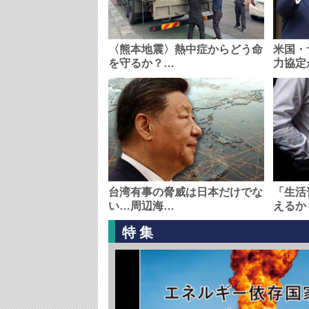
〈熊本地震〉熱中症からどう命
米国・
を守るか？…
力協定
台湾有事の脅威は日本だけでな
「生活
い…周辺海…
えるか
特集