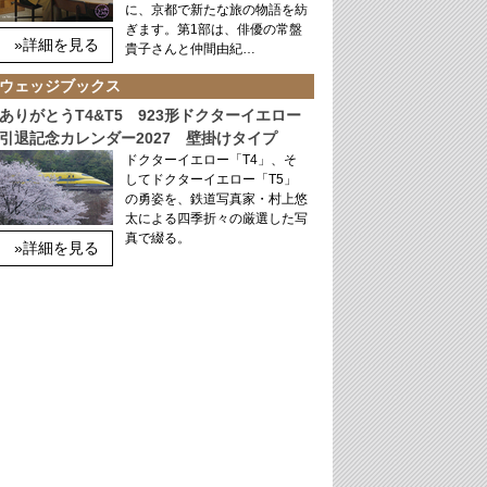
に、京都で新たな旅の物語を紡
ぎます。第1部は、俳優の常盤
»詳細を見る
貴子さんと仲間由紀…
ウェッジブックス
ありがとうT4&T5 923形ドクターイエロー
引退記念カレンダー2027 壁掛けタイプ
ドクターイエロー「T4」、そ
してドクターイエロー「T5」
の勇姿を、鉄道写真家・村上悠
太による四季折々の厳選した写
真で綴る。
»詳細を見る