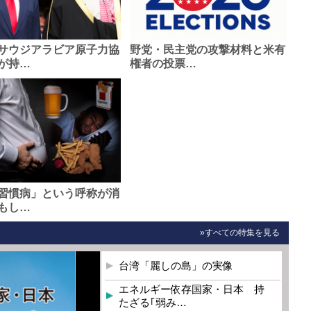
サウジアラビア原子力協
野党・民主党の攻撃材料と米有
が持…
権者の投票…
習慣病」という呼称が消
もし…
»すべての特集を見る
台湾「麗しの島」の実像
エネルギー依存国家・日本 持
たざる｢弱み…