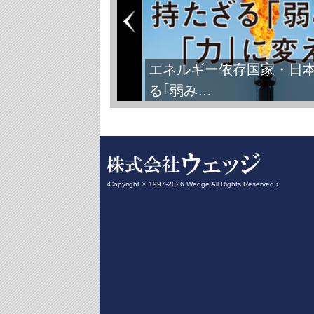
FIFAワールドカップ2026
‹Copyright © 1997-2026 Wedge All Rights Reserved.›