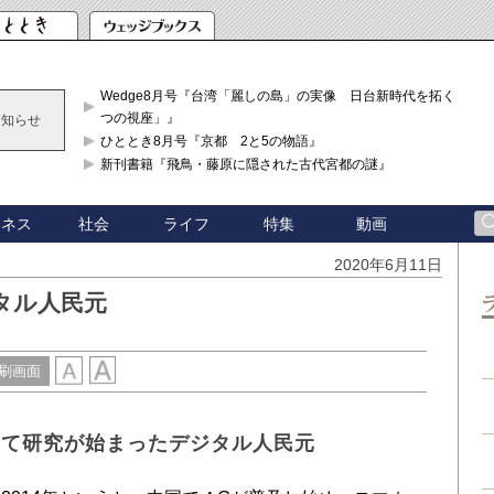
Wedge8月号『台湾「麗しの島」の実像 日台新時代を拓く「3
つの視座」』
お知らせ
ひととき8月号『京都 2と5の物語』
新刊書籍『飛鳥・藤原に隠された古代宮都の謎』
ジネス
社会
ライフ
特集
動画
2020年6月11日
タル人民元
刷画面
して研究が始まったデジタル人民元