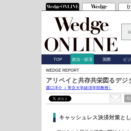
TOP
国際
ビ
政治・経済
WEDGE REPORT
アリペイと共存共栄図るデジ
露口洋介
（ 帝京大学経済学部教授）
印
キャッシュレス決済対策と