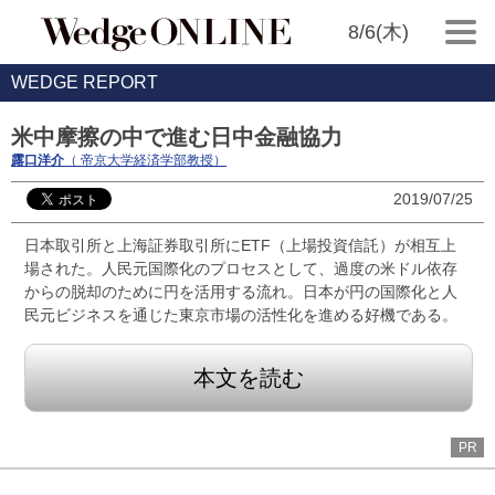
8/6(木)
WEDGE REPORT
米中摩擦の中で進む日中金融協力
露口洋介
（ 帝京大学経済学部教授）
2019/07/25
日本取引所と上海証券取引所にETF（上場投資信託）が相互上
場された。人民元国際化のプロセスとして、過度の米ドル依存
からの脱却のために円を活用する流れ。日本が円の国際化と人
民元ビジネスを通じた東京市場の活性化を進める好機である。
本文を読む
PR