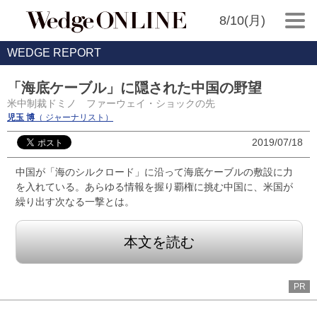
8/10(月)
WEDGE REPORT
「海底ケーブル」に隠された中国の野望
米中制裁ドミノ ファーウェイ・ショックの先
児玉 博
（ ジャーナリスト）
2019/07/18
中国が「海のシルクロード」に沿って海底ケーブルの敷設に力
を入れている。あらゆる情報を握り覇権に挑む中国に、米国が
繰り出す次なる一撃とは。
本文を読む
PR