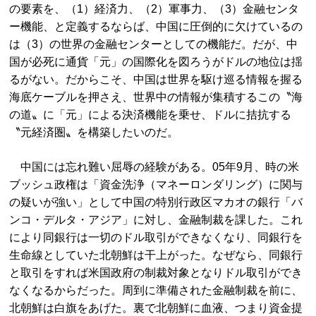
の要素を、（1）経済力、（2）軍事力、（3）金融センタ
ー機能、と定義するならば、中国に圧倒的に欠けているの
は（3）の世界の金融センターとしての機能だ。だが、中
国が必死に通貨「元」の国際化を図ろうがドルの地位は揺
るがない。だからこそ、中国は世界を駆け巡る情報を握る
海底ケーブルを押さえ、世界中の情報が集積するこの〝海
の道〟に「元」による決済機能を乗せ、ドルに拮抗する
〝元経済圏〟を構築したいのだ。
中国には忘れ難い屈辱の経験がある。05年9月、時の米
ブッシュ政権は「資金洗浄（マネーロンダリング）に関与
の疑いが強い」として中国の特別行政区マカオの銀行「バ
ンコ・デルタ・アジア」に対し、金融制裁を課した。これ
により同銀行は一切のドル取引ができなくなり、同銀行を
生命線としていた北朝鮮は干上がった。なぜなら、同銀行
と取引をすれば米国政府の制裁対象となりドル取引ができ
なくなるからだった。周到に準備された金融制裁を前に、
北朝鮮は白旗をあげた。裏で北朝鮮に血液、つまり資金提