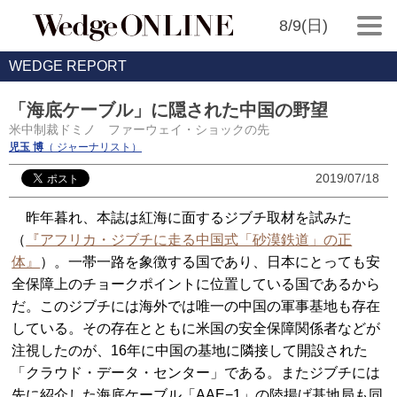
8/9(日)
WEDGE REPORT
「海底ケーブル」に隠された中国の野望
米中制裁ドミノ ファーウェイ・ショックの先
児玉 博
（ ジャーナリスト）
2019/07/18
昨年暮れ、本誌は紅海に面するジブチ取材を試みた
（
『アフリカ・ジブチに走る中国式「砂漠鉄道」の正
体』
）。一帯一路を象徴する国であり、日本にとっても安
全保障上のチョークポイントに位置している国であるから
だ。このジブチには海外では唯一の中国の軍事基地も存在
している。その存在とともに米国の安全保障関係者などが
注視したのが、16年に中国の基地に隣接して開設された
「クラウド・データ・センター」である。またジブチには
先に紹介した海底ケーブル「AAE−1」の陸揚げ基地局も同