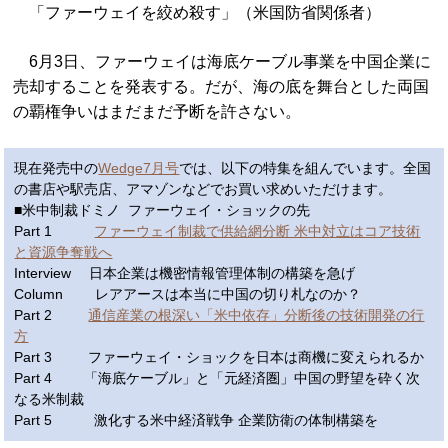
「ファーウェイを絞め殺す」（米国防省関係者）
6月3日、ファーウェイは海底ケーブル事業を中国企業に
売却することを発表する。だが、海の底を舞台とした両国
の覇権争いはまだまだ予断を許さない。
現在発売中の
Wedge7月号
では、以下の特集を組んでいます。全国
の書店や駅売店、アマゾンなどでお買い求めいただけます。
■米中制裁ドミノ ファーウェイ・ショックの先
Part 1
ファーウェイ制裁で供給網分断 米中対立はコア技術
と資源争奪戦へ
Interview 日本企業は機密情報管理体制の構築を急げ
Column レアアースは本当に中国の切り札なのか？
Part 2
通信産業の根深い「米中依存」分断後の技術開発の行
方
Part 3 ファーウェイ・ショックを日本は商機に変えられるか
Part 4 「海底ケーブル」と「元経済圏」中国の野望を砕く次
なる米制裁
Part 5 激化する米中経済戦争 企業防衛の体制構築を