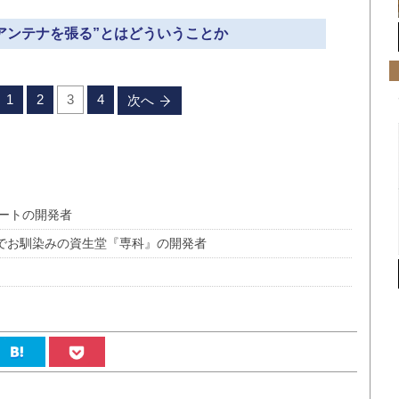
“アンテナを張る”とはどういうことか
1
2
3
4
次へ
リートの開発者
Mでお馴染みの資生堂『専科』の開発者