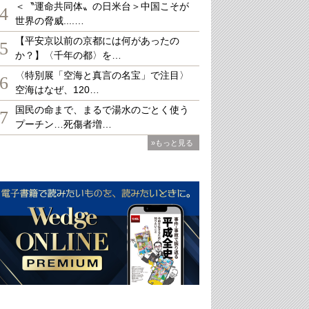
＜〝運命共同体〟の日米台＞中国こそが
4
世界の脅威....…
【平安京以前の京都には何があったの
5
か？】〈千年の都〉を…
〈特別展「空海と真言の名宝」で注目〉
6
空海はなぜ、120…
国民の命まで、まるで湯水のごとく使う
7
プーチン…死傷者増…
»もっと見る