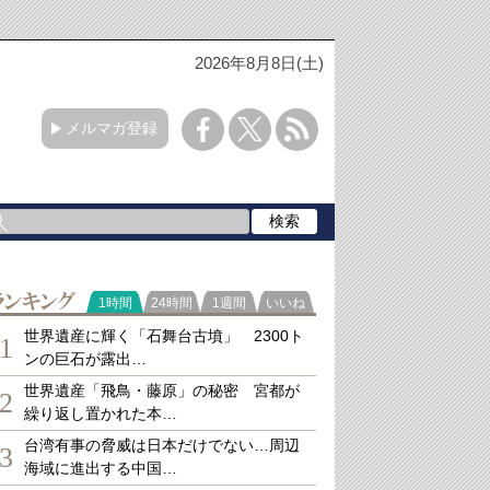
2026年8月8日(土)
メルマガ登録
ランキング
1時間
24時間
1週間
いいね
世界遺産に輝く「石舞台古墳」 2300ト
1
ンの巨石が露出…
世界遺産「飛鳥・藤原」の秘密 宮都が
2
繰り返し置かれた本…
台湾有事の脅威は日本だけでない…周辺
3
海域に進出する中国…