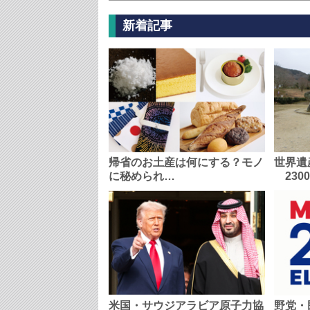
新着記事
帰省のお土産は何にする？モノ
世界遺
に秘められ…
230
米国・サウジアラビア原子力協
野党・