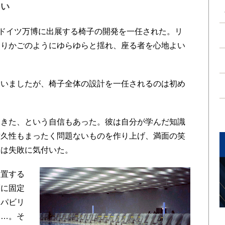
ない
ドイツ万博に出展する椅子の開発を一任された。リ
ゆりかごのようにゆらゆらと揺れ、座る者を心地よい
いましたが、椅子全体の設計を一任されるのは初め
きた、という自信もあった。彼は自分が学んだ知識
耐久性もまったく問題ないものを作り上げ、満面の笑
田は失敗に気付いた。
置する
床に固定
、パビリ
……。そ