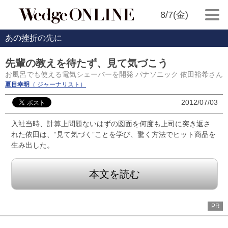
8/7(金)
あの挫折の先に
先輩の教えを待たず、見て気づこう
お風呂でも使える電気シェーバーを開発 パナソニック 依田裕希さん
夏目幸明
（ ジャーナリスト）
2012/07/03
入社当時、計算上問題ないはずの図面を何度も上司に突き返さ
れた依田は、“見て気づく”ことを学び、驚く方法でヒット商品を
生み出した。
本文を読む
PR