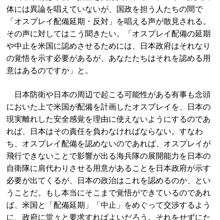
体には異論を唱えていないが、国政を担う人たちの間で
「オスプレイ配備延期・反対」を唱える声が散見される。
その声に対してはこう聞きたい。「オスプレイ配備の延期
や中止を米国に認めさせるためには、日本政府はそれなり
の覚悟を示す必要があるが、あなたたちはそれを認める用
意はあるのですか」と。
日本防衛や日本の周辺で起こる可能性がある有事も念頭
においた上で米国が配備を計画したオスプレイを、日本の
現実離れした安全感覚を理由に使えないようにするのであ
れば、日本はその責任を負わなければならない。すなわ
ち、オスプレイ配備を認めないのであれば、オスプレイが
飛行できないことで影響が出る海兵隊の展開能力を日本の
自衛隊に肩代わりさせる用意があることを日本政府が示す
必要が出てくるが、日本の政治はこれを認めるのか、とい
うことだ。もし本当にそこまで覚悟ができているのであれ
ば、米国と「配備延期」「中止」をめぐって交渉するよう
に、政府に堂々と要求すればよいだろう。それをせずにた