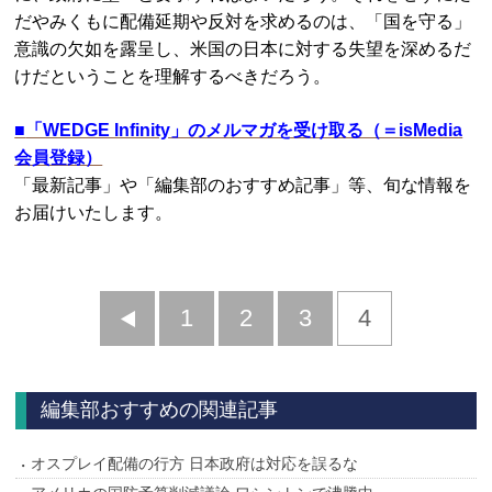
だやみくもに配備延期や反対を求めるのは、「国を守る」
意識の欠如を露呈し、米国の日本に対する失望を深めるだ
けだということを理解するべきだろう。
■
「WEDGE Infinity」のメルマガを受け取る（＝isMedia
会員登録）
「最新記事」や「編集部のおすすめ記事」等、旬な情報を
お届けいたします。
前
1
2
3
4
へ
編集部おすすめの関連記事
オスプレイ配備の行方 日本政府は対応を誤るな