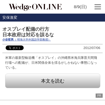
8/9(日)
安保激変
オスプレイ配備の行方
日本政府は対応を誤るな
小谷哲男
（ 明海大学外国語学部教授）
2012/07/06
米軍の最新型輸送機「オスプレイ」の沖縄県米海兵隊普天間飛
行場への配備が、日米関係全体を揺るがしかねない事態になっ
ている。
本文を読む
PR