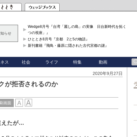
Wedge8月号『台湾「麗しの島」の実像 日台新時代を拓く「3
つの視座」』
お知らせ
ひととき8月号『京都 2と5の物語』
新刊書籍『飛鳥・藤原に隠された古代宮都の謎』
ジネス
社会
ライフ
特集
動画
2020年9月27日
クが拒否されるのか
刷画面
超えたが…