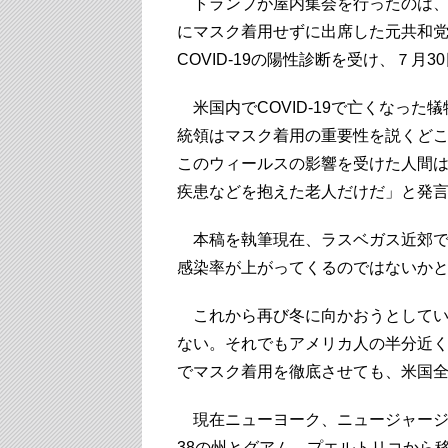
トランプが屋内集会を行ったのは、
にマスク着用せずに出席した元共和党
COVID-19の陽性診断を受け、７月
米国内でCOVID-19で亡くなった犠
統領はマスク着用の重要性を説くど
このウィールスの影響を受けた人間
疾患などを抱えた老人だけだ」
と発
本稿を執筆現在、ラスベガス近郊で
感染率が上がってくるのではないか
これから再び冬に向かおうとしてい
ない。それでもアメリカ人の半分近
でマスク着用を徹底させても、米国
現在ニューヨーク、ニュージャージ
38の州とグアム、プエルトリコから