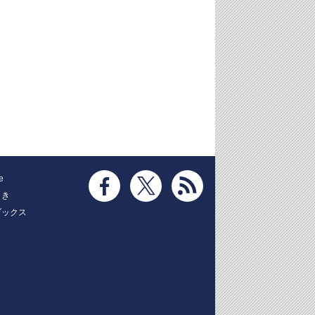
e
とき
ブックス