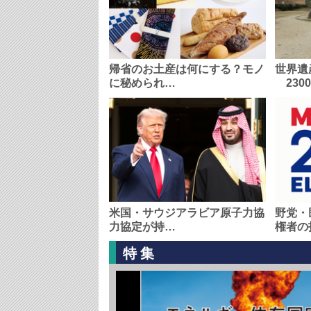
帰省のお土産は何にする？モノ
世界遺
に秘められ…
230
米国・サウジアラビア原子力協
野党・
力協定が持…
権者の
特集