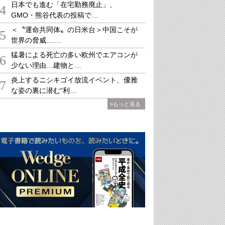
日本でも進む「在宅勤務廃止」、
4
GMO・熊谷代表の投稿で…
＜〝運命共同体〟の日米台＞中国こそが
5
世界の脅威....…
猛暑による死亡の多い欧州でエアコンが
6
少ない理由…建物と…
炎上するニシキゴイ放流イベント、優雅
7
な姿の裏に潜む“利…
»もっと見る