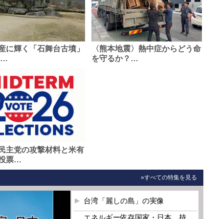
産に輝く「石舞台古墳」
〈熊本地震〉熱中症からどう命
0…
を守るか？…
民主党の攻撃材料と米有
投票…
»すべての特集を見る
台湾「麗しの島」の実像
エネルギー依存国家・日本 持