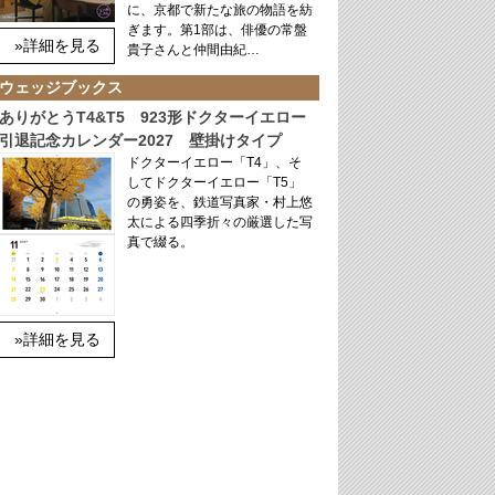
に、京都で新たな旅の物語を紡
ぎます。第1部は、俳優の常盤
»詳細を見る
貴子さんと仲間由紀…
ウェッジブックス
ありがとうT4&T5 923形ドクターイエロー
引退記念カレンダー2027 壁掛けタイプ
ドクターイエロー「T4」、そ
してドクターイエロー「T5」
の勇姿を、鉄道写真家・村上悠
太による四季折々の厳選した写
真で綴る。
»詳細を見る