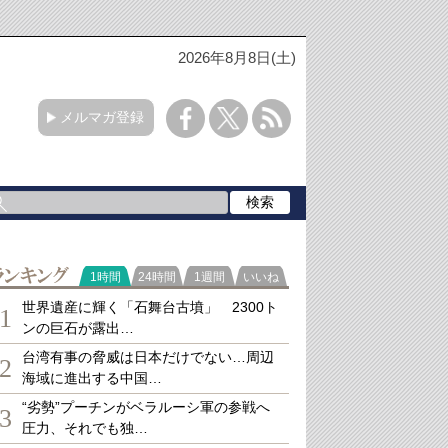
2026年8月8日(土)
メルマガ登録
ランキング
1時間
24時間
1週間
いいね
世界遺産に輝く「石舞台古墳」 2300ト
1
ンの巨石が露出…
台湾有事の脅威は日本だけでない…周辺
2
海域に進出する中国…
“劣勢”プーチンがベラルーシ軍の参戦へ
3
圧力、それでも独…