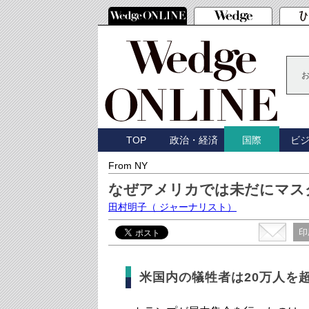
TOP
政治・経済
ビ
国際
From NY
なぜアメリカでは未だにマス
田村明子
（ ジャーナリスト）
印
米国内の犠牲者は20万人を