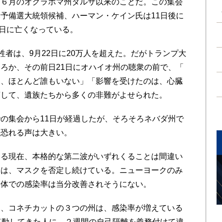
６月のオクラホマ州タルサ以来のことだ。この集会
予備選大統領候補、ハーマン・ケイン氏は11日後に
30日に亡くなっている。
牲者は、9月22日に2
0万人を超えた。
だがトランプ大
ころか、
その前日21日にオハイオ州の聴衆の前で、「
は、ほとんど誰もいない」「
影響を受けたのは、心臓
言して、遺族たちから多くの非難がよせられた。
の集会から11日が経過したが、そろそろネバダ州で
と恐れる声は大きい。
る現在、本格的な第二波がいずれくることは間違い
くは、マスクを否定し続けている。ニューヨークのみ
全体での感染率は当分改善されそうにない。
、コネチカットの３つの州は、感染率が増えている
移動してきた人に、２週間の自己隔離を義務付けて違