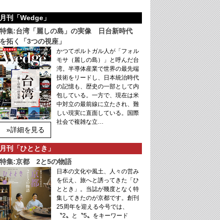
月刊「Wedge」
特集:台湾「麗しの島」の実像 日台新時代
を拓く「3つの視座」
かつてポルトガル人が「フォル
モサ（麗しの島）」と呼んだ台
湾。半導体産業で世界の最先端
技術をリードし、日本統治時代
の記憶も、歴史の一部として内
包している。一方で、現在は米
中対立の最前線に立たされ、難
しい現実に直面している。国際
社会で複雑な立…
»詳細を見る
月刊「ひととき」
特集:京都 2と5の物語
日本の文化や風土、人々の営み
を伝え、旅へと誘ってきた「ひ
ととき」。当誌が幾度となく特
集してきたのが京都です。創刊
25周年を迎える今号では、
〝2〟と〝5〟をキーワード