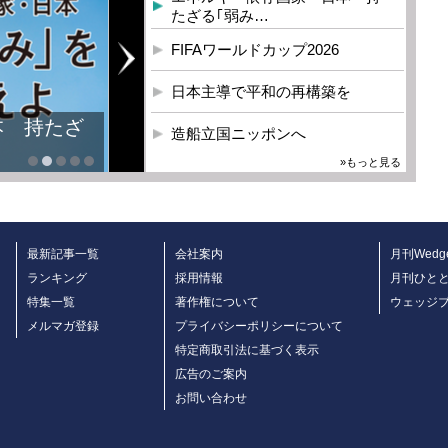
たざる｢弱み…
FIFAワールドカップ2026
日本主導で平和の再構築を
本 持たざ
造船立国ニッポンへ
»もっと見る
最新記事一覧
会社案内
月刊Wedg
ランキング
採用情報
月刊ひと
特集一覧
著作権について
ウェッジ
メルマガ登録
プライバシーポリシーについて
特定商取引法に基づく表示
広告のご案内
お問い合わせ