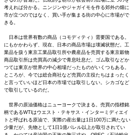
考えれば分かる。ニンジンやジャガイモを作る郊外の畑に
市が立つのではなく、買い手が集まる街の中心に市場がで
きる。
日本は世界有数の商品（コモディティ）需要国である。
にもかかわらず、現在、日本の商品市場は壊滅状態だ。工
業品を扱う東京工業品取引所や農産品を売買する東京穀物
商品取引所は売買高の減少で青息吐息だ。ゴム取引などか
つては東京が世界の中心相場だったものがいくつもある。
ところが、今では総合商社など売買の主役たちはまったく
と言っていいほど日本の市場では取引しない。シカゴなど
で取引しているのだ。
世界の原油価格はニューヨークで決まる。売買の指標銘
柄であるWTIはウエスト・テキサス・インターミディエイ
トと呼ばれる原油で、実際の産出量は1日100万に満たない
少量だが、先物として1日1億バレル以上が取引されてい
る。かつては産油国の王族の胸三寸や、OPEC（石油輸出