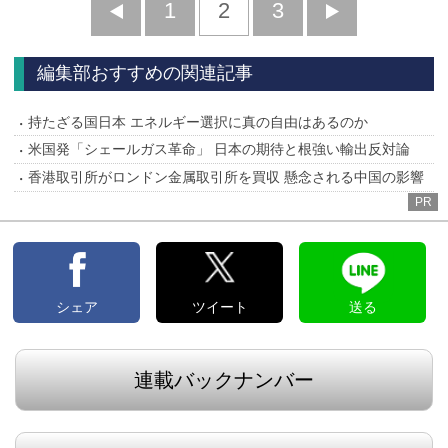
前
1
2
3
次
へ
へ
編集部おすすめの関連記事
持たざる国日本 エネルギー選択に真の自由はあるのか
米国発「シェールガス革命」 日本の期待と根強い輸出反対論
香港取引所がロンドン金属取引所を買収 懸念される中国の影響
PR
シェア
ツイート
送る
連載バックナンバー