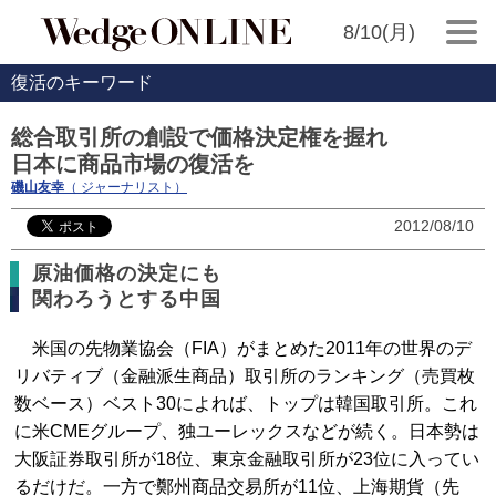
8/10(月)
復活のキーワード
総合取引所の創設で価格決定権を握れ
日本に商品市場の復活を
磯山友幸
（ ジャーナリスト）
2012/08/10
原油価格の決定にも
関わろうとする中国
米国の先物業協会（FIA）がまとめた2011年の世界のデ
リバティブ（金融派生商品）取引所のランキング（売買枚
数ベース）ベスト30によれば、トップは韓国取引所。これ
に米CMEグループ、独ユーレックスなどが続く。日本勢は
大阪証券取引所が18位、東京金融取引所が23位に入ってい
るだけだ。一方で鄭州商品交易所が11位、上海期貨（先