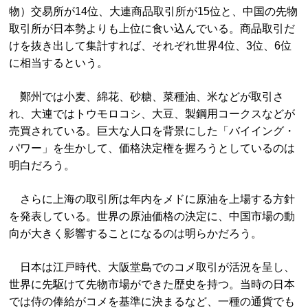
物）交易所が14位、大連商品取引所が15位と、中国の先物
取引所が日本勢よりも上位に食い込んでいる。商品取引だ
けを抜き出して集計すれば、それぞれ世界4位、3位、6位
に相当するという。
鄭州では小麦、綿花、砂糖、菜種油、米などが取引さ
れ、大連ではトウモロコシ、大豆、製鋼用コークスなどが
売買されている。巨大な人口を背景にした「バイイング・
パワー」を生かして、価格決定権を握ろうとしているのは
明白だろう。
さらに上海の取引所は年内をメドに原油を上場する方針
を発表している。世界の原油価格の決定に、中国市場の動
向が大きく影響することになるのは明らかだろう。
日本は江戸時代、大阪堂島でのコメ取引が活況を呈し、
世界に先駆けて先物市場ができた歴史を持つ。当時の日本
では侍の俸給がコメを基準に決まるなど、一種の通貨でも