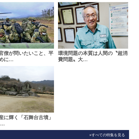
官僚が問いたいこと、平
環境問題の本質は人間の〝超消
めに…
費問題〟大…
産に輝く「石舞台古墳」
0…
»すべての特集を見る