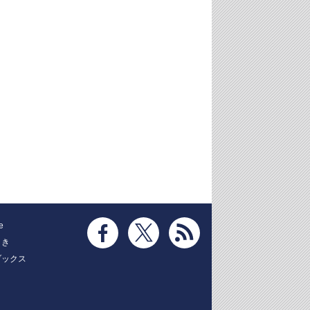
e
とき
ブックス