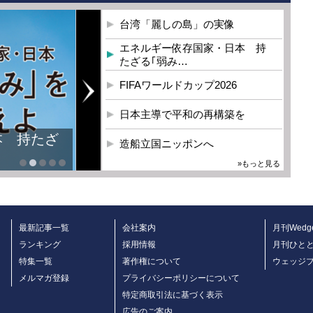
台湾「麗しの島」の実像
エネルギー依存国家・日本 持
たざる｢弱み…
FIFAワールドカップ2026
日本主導で平和の再構築を
本 持たざ
造船立国ニッポンへ
»もっと見る
最新記事一覧
会社案内
月刊Wedg
ランキング
採用情報
月刊ひと
特集一覧
著作権について
ウェッジ
メルマガ登録
プライバシーポリシーについて
特定商取引法に基づく表示
広告のご案内