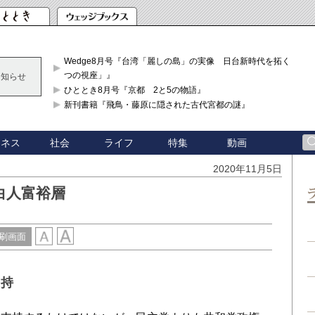
Wedge8月号『台湾「麗しの島」の実像 日台新時代を拓く「3
つの視座」』
お知らせ
ひととき8月号『京都 2と5の物語』
新刊書籍『飛鳥・藤原に隠された古代宮都の謎』
ジネス
社会
ライフ
特集
動画
2020年11月5日
白人富裕層
刷画面
支持