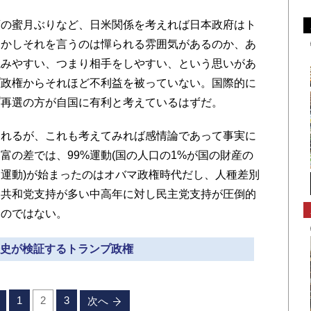
の蜜月ぶりなど、日米関係を考えれば日本政府はト
しかしそれを言うのは憚られる雰囲気があるのか、あ
読みやすい、つまり相手をしやすい、という思いがあ
プ政権からそれほど不利益を被っていない。国際的に
プ再選の方が自国に有利と考えているはずだ。
れるが、これも考えてみれば感情論であって事実に
富の差では、99%運動(国の人口の1%が国の財産の
運動)が始まったのはオバマ政権時代だし、人種差別
。共和党支持が多い中高年に対し民主党支持が圧倒的
ものではない。
 歴史が検証するトランプ政権
1
2
3
次へ