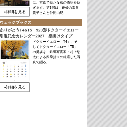
に、京都で新たな旅の物語を紡
ぎます。第1部は、俳優の常盤
»詳細を見る
貴子さんと仲間由紀…
ウェッジブックス
ありがとうT4&T5 923形ドクターイエロー
引退記念カレンダー2027 壁掛けタイプ
ドクターイエロー「T4」、そ
してドクターイエロー「T5」
の勇姿を、鉄道写真家・村上悠
太による四季折々の厳選した写
真で綴る。
»詳細を見る