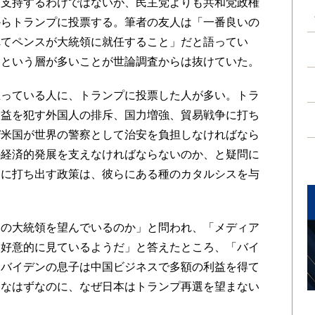
支持するわけではないが、民主党よりも共和党政権
からトランプに投票する。筆者の友人は「一番良いの
れてペンスが大統領に就任すること」だと語ってい
、という層が多いことが世論調査からは抜けていた。
っている人に、トランプに投票した人が多い。トラ
国益を犯す外国人の排斥、国力増強、貿易戦争に打ち
ぜ米国が世界の警察として治安を負担しなければなら
の経済的発展を支えなければならないのか、と疑問に
々に打ち出す政策は、彼らにある種のカタルシスを与
の大統領を望んでいるのか」と問われ、「メディア
を好意的に見ているようだ」と答えたところ、「バイ
。バイデンの息子は中国ビジネスで多額の利益を得て
利なはずなのに、なぜ日本はトランプ再選を望まない