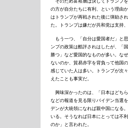
そのため富裕層は決してトランプを
の方が自分たちに有利、という理由
はトランプが再戦された後に弾劾さ
た。トランプは嫌だが共和党は支持
もう一つ、「自分は愛国者だ」と思
ンプの政策は酷評されはしたが、「
勝つ」など愛国的なものが多い。な
ないのか、貿易赤字を背負って他国
感じていた人は多い。トランプが次
えたことも事実だ。
興味深かったのは、「日本はどちら
などの報道を見る限りバイデン当選
デンが大統領になれば親中国になる
いる。そうなれば日本にとっては不
のか」と言われた。