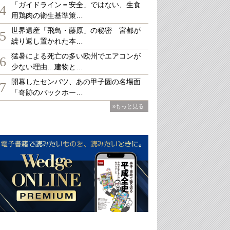
「ガイドライン＝安全」ではない、生食
4
用鶏肉の衛生基準策…
世界遺産「飛鳥・藤原」の秘密 宮都が
5
繰り返し置かれた本…
猛暑による死亡の多い欧州でエアコンが
6
少ない理由…建物と…
開幕したセンバツ、あの甲子園の名場面
7
「奇跡のバックホー…
»もっと見る