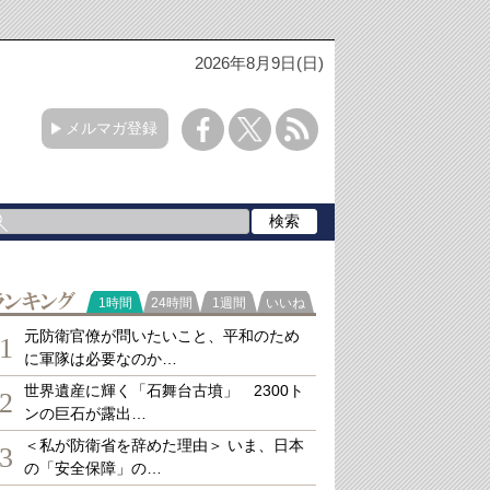
2026年8月9日(日)
メルマガ登録
ランキング
1時間
24時間
1週間
いいね
元防衛官僚が問いたいこと、平和のため
1
に軍隊は必要なのか…
世界遺産に輝く「石舞台古墳」 2300ト
2
ンの巨石が露出…
＜私が防衛省を辞めた理由＞ いま、日本
3
の「安全保障」の…