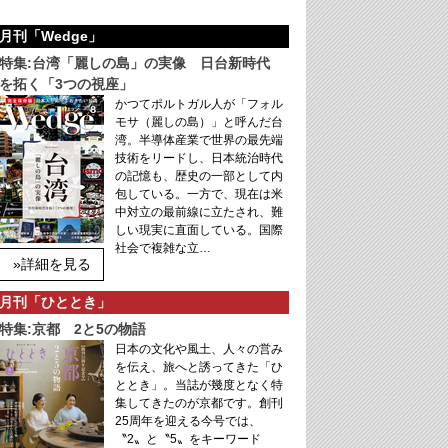
月刊「Wedge」
特集:台湾「麗しの島」の実像 日台新時代
を拓く「3つの視座」
かつてポルトガル人が「フォル
モサ（麗しの島）」と呼んだ台
湾。半導体産業で世界の最先端
技術をリードし、日本統治時代
の記憶も、歴史の一部として内
包している。一方で、現在は米
中対立の最前線に立たされ、難
しい現実に直面している。国際
社会で複雑な立…
»詳細を見る
月刊「ひととき」
特集:京都 2と5の物語
日本の文化や風土、人々の営み
を伝え、旅へと誘ってきた「ひ
ととき」。当誌が幾度となく特
集してきたのが京都です。創刊
25周年を迎える今号では、
〝2〟と〝5〟をキーワード