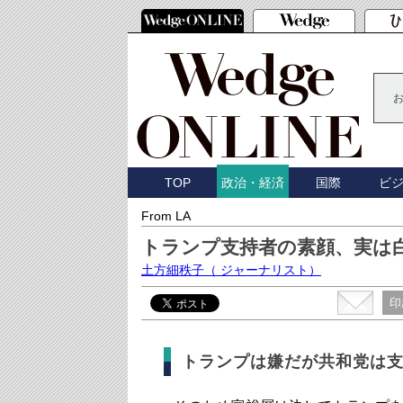
TOP
国際
ビ
政治・経済
From LA
トランプ支持者の素顔、実は
土方細秩子
（ ジャーナリスト）
印
トランプは嫌だが共和党は