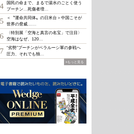
国民の命まで、まるで湯水のごとく使う
4
プーチン…死傷者増…
＜〝運命共同体〟の日米台＞中国こそが
5
世界の脅威....…
〈特別展「空海と真言の名宝」で注目〉
6
空海はなぜ、120…
“劣勢”プーチンがベラルーシ軍の参戦へ
7
圧力、それでも独…
»もっと見る