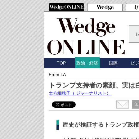
TOP
国際
ビ
政治・経済
From LA
トランプ支持者の素顔、実は
土方細秩子
（ ジャーナリスト）
印
歴史が検証するトランプ政