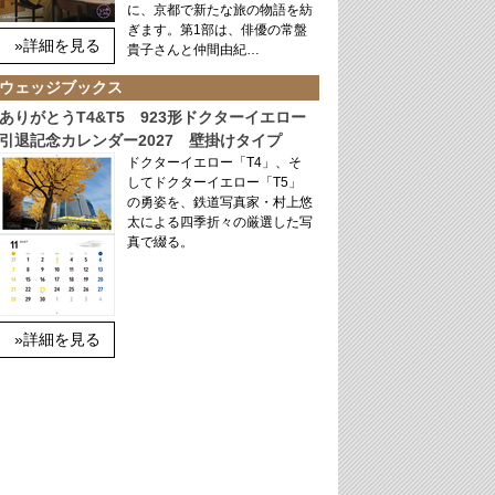
に、京都で新たな旅の物語を紡
ぎます。第1部は、俳優の常盤
»詳細を見る
貴子さんと仲間由紀…
ウェッジブックス
ありがとうT4&T5 923形ドクターイエロー
引退記念カレンダー2027 壁掛けタイプ
ドクターイエロー「T4」、そ
してドクターイエロー「T5」
の勇姿を、鉄道写真家・村上悠
太による四季折々の厳選した写
真で綴る。
»詳細を見る