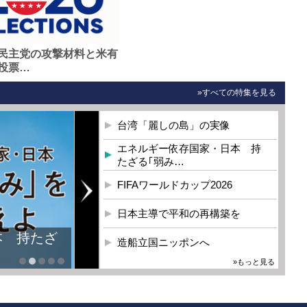
民主党の攻撃材料と米有
投票…
»すべての特集を見る
台湾「麗しの島」の実像
エネルギー依存国家・日本 持
たざる｢弱み…
FIFAワールドカップ2026
日本主導で平和の再構築を
本 持たざ
造船立国ニッポンへ
»もっと見る