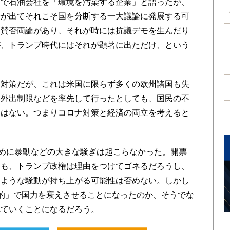
で石油会社を「環境を汚染する企業」と語ったが、
者が出てそれこそ国を分断する一大議論に発展する可
々賛否両論があり、それが時には抗議デモを生んだり
が、トランプ時代にはそれが顕著に出ただけ、という
対策だが、これは米国に限らず多くの欧州諸国も失
い外出制限などを率先して行ったとしても、国民の不
りはない。つまりコロナ対策と経済の両立を考えると
めに暴動などの大きな騒ぎは起こらなかった。開票
ても、トランプ政権は理由をつけてゴネるだろうし、
るような騒動が持ち上がる可能性は否めない。しかし
的」で国力を衰えさせることになったのか、そうでな
れていくことになるだろう。