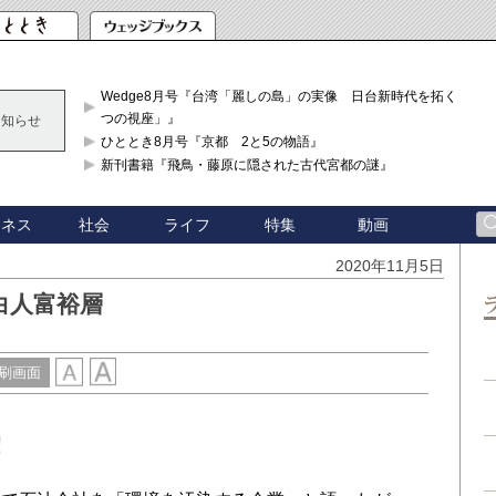
Wedge8月号『台湾「麗しの島」の実像 日台新時代を拓く「3
つの視座」』
お知らせ
ひととき8月号『京都 2と5の物語』
新刊書籍『飛鳥・藤原に隠された古代宮都の謎』
ジネス
社会
ライフ
特集
動画
2020年11月5日
白人富裕層
刷画面
権