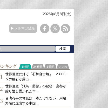
2026年8月8日(土)
メルマガ登録
ランキング
1時間
24時間
1週間
いいね
世界遺産に輝く「石舞台古墳」 2300ト
1
ンの巨石が露出…
世界遺産「飛鳥・藤原」の秘密 宮都が
2
繰り返し置かれた本…
台湾有事の脅威は日本だけでない…周辺
3
海域に進出する中国…