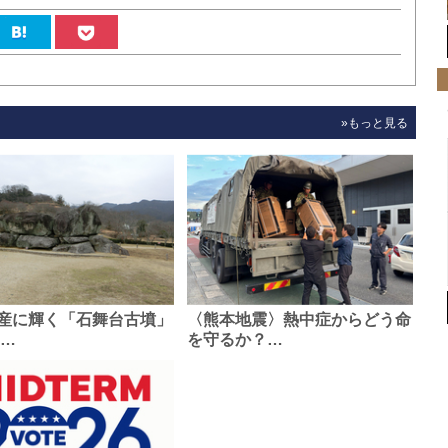
»もっと見る
産に輝く「石舞台古墳」
〈熊本地震〉熱中症からどう命
0…
を守るか？…