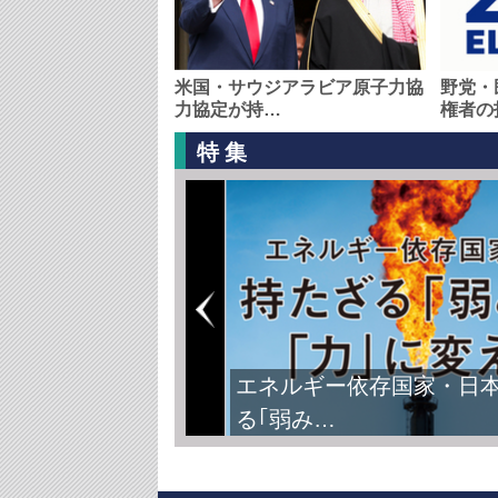
米国・サウジアラビア原子力協
野党・
力協定が持…
権者の
特集
エネルギー依存国家・日
る｢弱み…