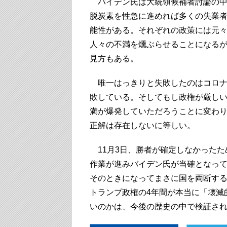
バイデン氏は大統領候補者討論の中
脱炭素を性急に進めれば多くの失業
能性がある。それぞれの政策には元
人々の不満を燻ぶらせることになる
見方もある。
唯一はっきりと失敗したのはコロナ
敗している。そしてもし政権が厳し
満が爆発していただろうことに変わ
正解は存在しないに等しい。
11月3日、勝者が確定しなかったた
作業が進みバイデン氏が当確となっ
そのときになってまさに国を両断す
トランプ政権の4年間が本当に「壊滅
いのかは、今後の歴史の中で検証さ