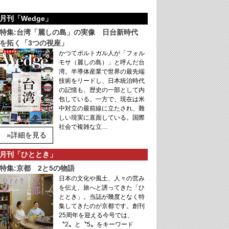
月刊「Wedge」
特集:台湾「麗しの島」の実像 日台新時代
を拓く「3つの視座」
かつてポルトガル人が「フォル
モサ（麗しの島）」と呼んだ台
湾。半導体産業で世界の最先端
技術をリードし、日本統治時代
の記憶も、歴史の一部として内
包している。一方で、現在は米
中対立の最前線に立たされ、難
しい現実に直面している。国際
社会で複雑な立…
»詳細を見る
月刊「ひととき」
特集:京都 2と5の物語
日本の文化や風土、人々の営み
を伝え、旅へと誘ってきた「ひ
ととき」。当誌が幾度となく特
集してきたのが京都です。創刊
25周年を迎える今号では、
〝2〟と〝5〟をキーワード