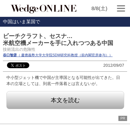
8/8(土)
中国はいま某国で
ビーチクラフト、セスナ…
米航空機メーカーを手に入れつつある中国
技術流出の危険性
谷口智彦
（ 慶應義塾大学大学院SDM研究科教授（前内閣官房参与））
2012/09/07
中小型ジェット機で中国が主導国となる可能性が出てきた。日
本の立場としては、到底一件落着とは言えないが。
本文を読む
PR