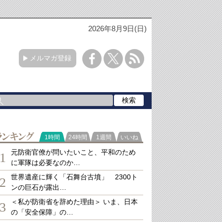
2026年8月9日(日)
メルマガ登録
ランキング
1時間
24時間
1週間
いいね
元防衛官僚が問いたいこと、平和のため
1
に軍隊は必要なのか…
世界遺産に輝く「石舞台古墳」 2300ト
2
ンの巨石が露出…
＜私が防衛省を辞めた理由＞ いま、日本
3
の「安全保障」の…