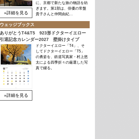
に、京都で新たな旅の物語を紡
ぎます。第1部は、俳優の常盤
»詳細を見る
貴子さんと仲間由紀…
ウェッジブックス
ありがとうT4&T5 923形ドクターイエロー
引退記念カレンダー2027 壁掛けタイプ
ドクターイエロー「T4」、そ
してドクターイエロー「T5」
の勇姿を、鉄道写真家・村上悠
太による四季折々の厳選した写
真で綴る。
»詳細を見る