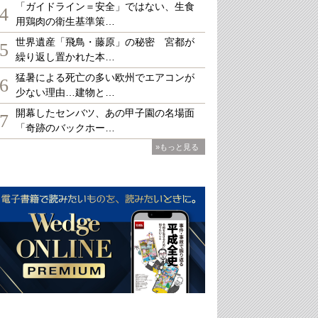
「ガイドライン＝安全」ではない、生食
4
用鶏肉の衛生基準策…
世界遺産「飛鳥・藤原」の秘密 宮都が
5
繰り返し置かれた本…
猛暑による死亡の多い欧州でエアコンが
6
少ない理由…建物と…
開幕したセンバツ、あの甲子園の名場面
7
「奇跡のバックホー…
»もっと見る