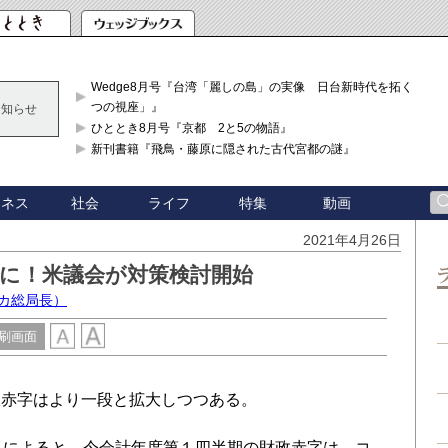
Wedge8月号『台湾「麗しの島」の実像 日台新時代を拓く「3
つの視座」』
お知らせ
ひととき8月号『京都 2と5の物語』
新刊書籍『飛鳥・藤原に隠された古代宮都の謎』
ジネス
社会
ライフ
特集
動画
2021年4月26日
円に！米議会が対策検討開始
カ総局長）
刷画面
赤字はより一段と拡大しつつある。
ろによると、今会計年度第１四半期の財政赤字は、コ