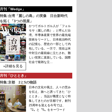
月刊「Wedge」
特集:台湾「麗しの島」の実像 日台新時代
を拓く「3つの視座」
かつてポルトガル人が「フォル
モサ（麗しの島）」と呼んだ台
湾。半導体産業で世界の最先端
技術をリードし、日本統治時代
の記憶も、歴史の一部として内
包している。一方で、現在は米
中対立の最前線に立たされ、難
しい現実に直面している。国際
社会で複雑な立…
»詳細を見る
月刊「ひととき」
特集:京都 2と5の物語
日本の文化や風土、人々の営み
を伝え、旅へと誘ってきた「ひ
ととき」。当誌が幾度となく特
集してきたのが京都です。創刊
25周年を迎える今号では、
〝2〟と〝5〟をキーワード