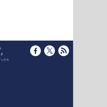
e
とき
ブックス