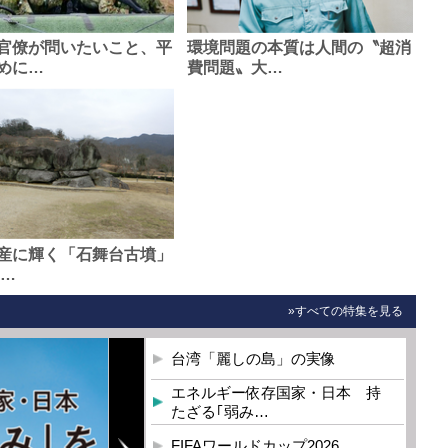
官僚が問いたいこと、平
環境問題の本質は人間の〝超消
めに…
費問題〟大…
産に輝く「石舞台古墳」
0…
»すべての特集を見る
台湾「麗しの島」の実像
エネルギー依存国家・日本 持
たざる｢弱み…
FIFAワールドカップ2026