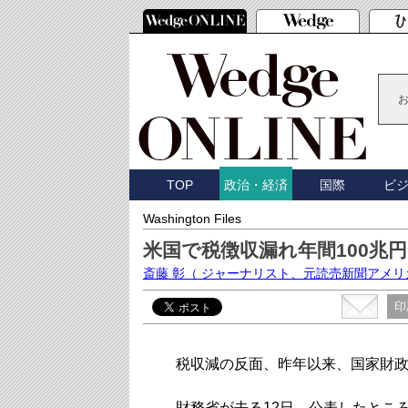
TOP
国際
ビ
政治・経済
Washington Files
米国で税徴収漏れ年間100兆
斎藤 彰
（ ジャーナリスト、元読売新聞アメリ
印
税収減の反面、昨年以来、国家財政
財務省が去る12日、公表したとこ