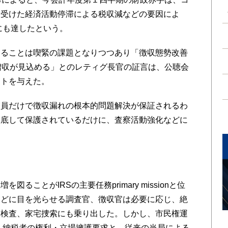
を受けた経済活動停滞による税収減などの要因によ
にも達したという。
ることは喫緊の課題となりつつあり「徴収態勢改善
増収が見込める」とのレティグ長官の証言は、公聴会
クトを与えた。
員だけで徴収漏れの根本的問題解決が保証されるわ
徹底して保護されているだけに、査察活動強化などに
ことがIRSの主要任務primary missionと位
などに目を光らせる調査官、徴収官は必要に応じ、絶
り検査、家宅捜索にも乗り出した。しかし、市民権運
個人納税者の権利・立場擁護要求と、従来の当局による