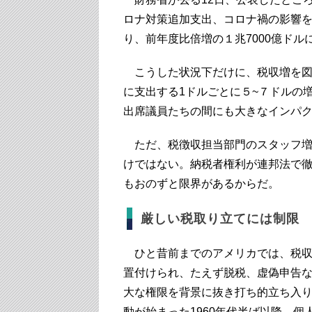
ロナ対策追加支出、コロナ禍の影響
り、前年度比倍増の１兆7000億ドル
こうした状況下だけに、税収増を図
に支出する1ドルごとに５~７ドルの
出席議員たちの間にも大きなインパ
ただ、税徴収担当部門のスタッフ増
けではない。納税者権利が連邦法で
もおのずと限界があるからだ。
厳しい税取り立てには制限
ひと昔前までのアメリカでは、税収増を図る
置付けられ、たえず脱税、虚偽申告
大な権限を背景に抜き打ち的立ち入
動が始まった1960年代半ば以降、