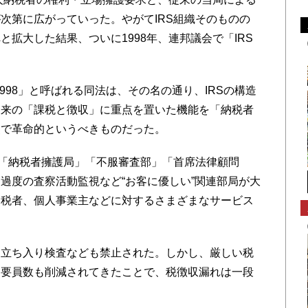
次第に広がっていった。やがてIRS組織そのものの
拡大した結果、ついに1998年、連邦議会で「IRS
 Act of 1998」と呼ばれる同法は、その名の通り、IRSの構造
従来の「課税と徴収」に重点を置いた機能を「納税者
点で革命的というべきものだった。
「納税者擁護局」「不服審査部」「首席法律顧問
過度の査察活動監視など“お客に優しい”関連部局が大
納税者、個人事業主などに対するさまざまなサービス
立ち入り検査なども禁止された。しかし、厳しい税
、要員数も削減されてきたことで、税徴収漏れは一段