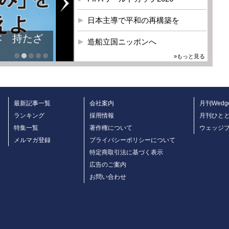
日本主導で平和の再構築を
本 持たざ
造船立国ニッポンへ
»もっと見る
最新記事一覧
会社案内
月刊Wedg
ランキング
採用情報
月刊ひと
特集一覧
著作権について
ウェッジ
メルマガ登録
プライバシーポリシーについて
特定商取引法に基づく表示
広告のご案内
お問い合わせ