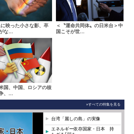
像に映った小さな影、卒
＜〝運命共同体〟の日米台＞中
がな…
国こそが世…
米国、中国、ロシアの核
争、…
»すべての特集を見る
台湾「麗しの島」の実像
エネルギー依存国家・日本 持