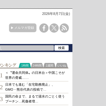
2026年8月7日(金)
メルマガ登録
ランキング
1時間
24時間
1週間
いいね
＜〝運命共同体〟の日米台＞中国こそが
1
世界の脅威....…
日本でも進む「在宅勤務廃止」、
2
GMO・熊谷代表の投稿で…
国民の命まで、まるで湯水のごとく使う
3
プーチン…死傷者増…