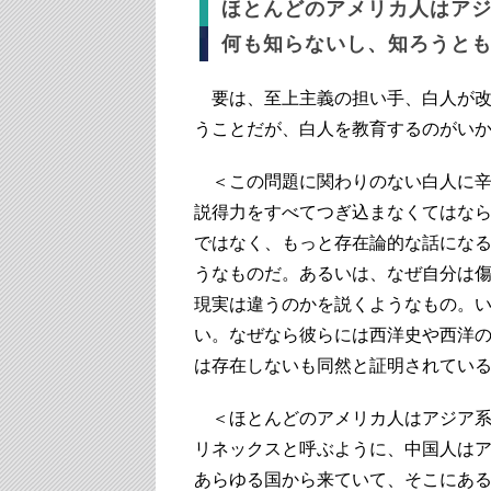
ほとんどのアメリカ人はア
何も知らないし、知ろうと
要は、至上主義の担い手、白人が改
うことだが、白人を教育するのがい
＜この問題に関わりのない白人に辛
説得力をすべてつぎ込まなくてはな
ではなく、もっと存在論的な話にな
うなものだ。あるいは、なぜ自分は
現実は違うのかを説くようなもの。
い。なぜなら彼らには西洋史や西洋
は存在しないも同然と証明されてい
＜ほとんどのアメリカ人はアジア系
リネックスと呼ぶように、中国人は
あらゆる国から来ていて、そこにあ