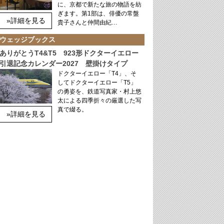
に、京都で新たな旅の物語を紡
ぎます。第1部は、俳優の常盤
»詳細を見る
貴子さんと仲間由紀…
ウェッジブックス
ありがとうT4&T5 923形ドクターイエロー
引退記念カレンダー2027 壁掛けタイプ
ドクターイエロー「T4」、そ
してドクターイエロー「T5」
の勇姿を、鉄道写真家・村上悠
太による四季折々の厳選した写
真で綴る。
»詳細を見る