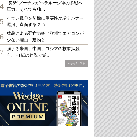
“劣勢”プーチンがベラルーシ軍の参戦へ
4
圧力、それでも独…
イラン戦争を契機に重要性が増すパナマ
5
運河、直面する２つ…
猛暑による死亡の多い欧州でエアコンが
6
少ない理由…建物と…
強まる米国、中国、ロシアの核軍拡競
7
争、FT紙の社説で覚…
»もっと見る