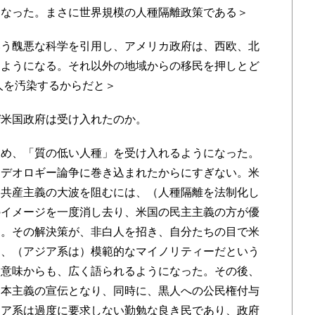
になった。まさに世界規模の人種隔離政策である＞
う醜悪な科学を引用し、アメリカ政府は、西欧、北
るようになる。それ以外の地域からの移民を押しとど
人を汚染するからだと＞
米国政府は受け入れたのか。
め、「質の低い人種」を受け入れるようになった。
イデオロギー論争に巻き込まれたからにすぎない。米
す共産主義の大波を阻むには、（人種隔離を法制化し
のイメージを一度消し去り、米国の民主主義の方が優
た。その解決策が、非白人を招き、自分たちの目で米
期、（アジア系は）模範的なマイノリティーだという
る意味からも、広く語られるようになった。その後、
資本主義の宣伝となり、同時に、黒人への公民権付与
ジア系は過度に要求しない勤勉な良き民であり、政府