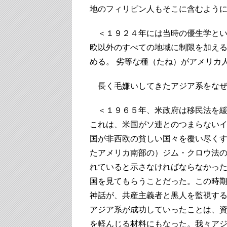
地のフィリピン人もそこに含むよう
＜１９２４年には当時の優生学とい
欧以外のすべての地域に制限を加え
める。 劣等な種（たね）がアメリカ
長く毛嫌いしてきたアジア系をなぜ
＜１９６５年、米政府は移民法を緩
これは、米国がソ連とのつまらない
国が非西欧の貧しい国々を覆い尽く
たアメリカ南部の）ジム・クロウ法
れていると示さなければならなかっ
国を見てもらうことだった。この時
神話が、共産主義者と黒人を監視す
アジア系が成功していったことは、
を軽んじる材料にもなった。我々ア