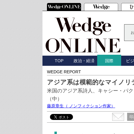
TOP
政治・経済
ビ
国際
WEDGE REPORT
アジア系は模範的なマイノリ
米国のアジア系詩人、キャシー・パク
（中）
藤原章生
（ ノンフィクション作家）
印