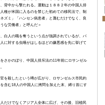
れ、背中から撃たれる。運動は１８８２年の中国人排
の人種が米国に入るのを禁じた初めての移民法で、制
「ネズミ」「ハンセン病患者」と蔑むだけでなく、良
ような労働者」と呼んだ＞
、白人の職を奪うという点が強調されているが、パ
国人に対する虫唾がはしるほどの嫌悪感を先に挙げて
をさかのぼり、中国人排斥法の11年前にロサンゼル
る。
官を殺したという噂が広がり、ロサンゼルス市民約
を含む18人の中国人に拷問を加えた末、縛り首にす
人だけでなくアジア人全体に広げ、その後、旧植民