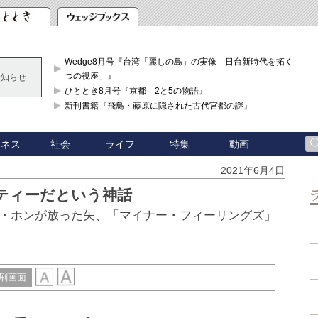
Wedge8月号『台湾「麗しの島」の実像 日台新時代を拓く「3
つの視座」』
お知らせ
ひととき8月号『京都 2と5の物語』
新刊書籍『飛鳥・藤原に隠された古代宮都の謎』
ジネス
社会
ライフ
特集
動画
2021年6月4日
ティーだという神話
・ホンが放った矢、「マイナー・フィーリングズ」
刷画面