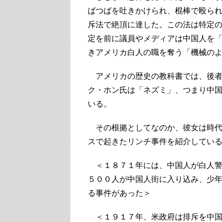
ばつばを吐きかけられ、棍棒で殴ら
斥法で絶頂に達した。この法は特定
定を前に議員やメディアは中国人を
きアメリカ白人の職を奪う「機械の
アメリカの歴史の教科書では、後者
ク・ホン氏は「ネズミ」、つまり中
いる。
その根拠としてなのか、彼女は時代
スで起きたリンチ事件を紹介してい
＜１８７１年には、中国人が白人警
５００人が中国人街に入り込み、少年
る事件があった＞
＜１９１７年、米政府は排斥を中国