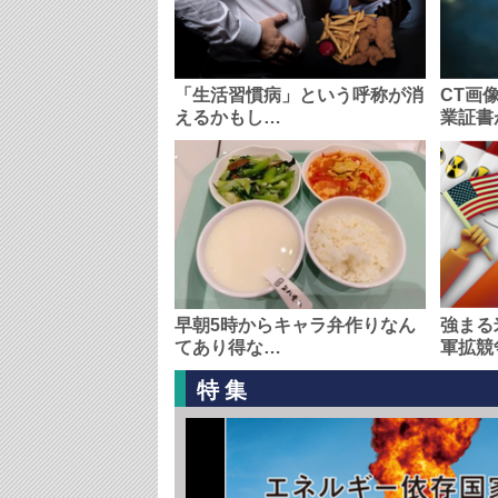
「生活習慣病」という呼称が消
CT画
えるかもし…
業証書
早朝5時からキャラ弁作りなん
強まる
てあり得な…
軍拡競
特集