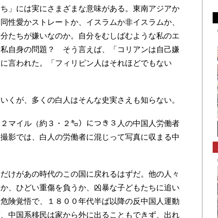
たち」には実にさまざまな意味がある。東南アジアか
、同性愛かストレートか、イスラムか非イスラムか、
自分たちが嫌いなのか。自分をむしばむような私のエ
も私自身の問題？ そう言えば、「コリアンは自己嫌
達に言われた。「フィリピン人はそれほどでもない
いくが、多くの白人はそんな史実さえも知らない。
２マイル（約３・２㌔）につき３人の中国人労働者
念撮影では、白人の労働者に混じって写真に収まる中
だけがあの時代のこの国に戻れるはずだ。他の人々
るか、ひどい重傷を負うか、凶暴な子どもたちに追い
ら危険覚悟で、１８００年代半ば以降の反中国人運動
頃、中国系移民は家から外に出ることもできず、出れ