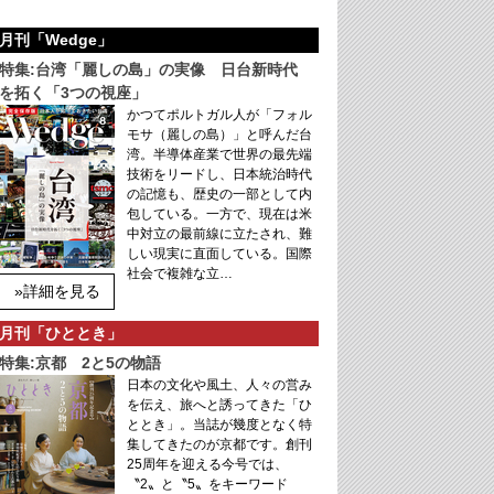
月刊「Wedge」
特集:台湾「麗しの島」の実像 日台新時代
を拓く「3つの視座」
かつてポルトガル人が「フォル
モサ（麗しの島）」と呼んだ台
湾。半導体産業で世界の最先端
技術をリードし、日本統治時代
の記憶も、歴史の一部として内
包している。一方で、現在は米
中対立の最前線に立たされ、難
しい現実に直面している。国際
社会で複雑な立…
»詳細を見る
月刊「ひととき」
特集:京都 2と5の物語
日本の文化や風土、人々の営み
を伝え、旅へと誘ってきた「ひ
ととき」。当誌が幾度となく特
集してきたのが京都です。創刊
25周年を迎える今号では、
〝2〟と〝5〟をキーワード