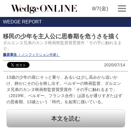
8/7(金)
WEDGE REPORT
移民の少年を主人公に思春期を危うさを描く
ダルエンヌ兄弟のカンヌ映画祭監督賞受賞作「その手に触れるま
で」
藤原章生
（ ノンフィクション作家）
2020/07/14
13歳の少年の肩にそっと乗り、あるいは少し高みから追いか
け、静かにその心を映し出す。ベルギーの映画監督、ダルエン
ヌ兄弟のカンヌ映画祭監督賞受賞作「その手に触れるまで」
（2019年、ベルギー、フランス合作）は誰もが通りすぎたはず
の思春期、13歳という「時代」を如実に描いている。
本文を読む