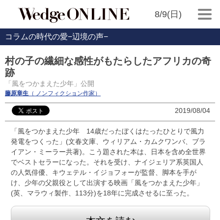
8/9(日)
コラムの時代の愛−辺境の声−
村の子の繊細な感性がもたらしたアフリカの奇
跡
「風をつかまえた少年」公開
藤原章生
（ ノンフィクション作家）
2019/08/04
「風をつかまえた少年 14歳だったぼくはたったひとりで風力
発電をつくった」(文春文庫、ウィリアム・カムクワンバ、ブラ
イアン・ミーラー共著)。こう題された本は、日本を含め全世界
でベストセラーになった。それを受け、ナイジェリア系英国人
の人気俳優、キウェテル・イジョフォーが監督、脚本を手が
け、少年の父親役として出演する映画「風をつかまえた少年」
(英、マラウィ製作、113分)を18年に完成させるに至った。