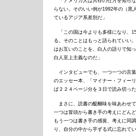
「アメリカ人は共存の仕方を知らな
らない。そのいい例が1992年の（
ているアジア系差別だ」
「この国は今よりも多様になり、15
る。そのことはもっと語られていい
はお互いのことを、白人の語りで知
白人至上主義なのだ」
インタビューでも、一つ一つの言葉に
のエッセー本、「マイナー・フィー
ば２２４ページ分を３日で読み切っ
まさに、読書の醍醐味を味あわせて
一つは冒頭から書き手の考えにどん
もう一つは書き手の感覚、考えに同
り、自分の中から芋ずる式に忘れて