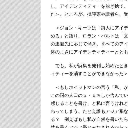
し、アイデンティティーを脱ぎ捨て
た＞。ところが、批評家や読者ら、
＜ジョン・キーツは「詩人にアイデ
める」と語り、ロラン・バルトは「
の逃避先に応じて傾き、すべてのア
体のまさにアイデンティティーとと
でも、私が詩集を発刊し始めたとき
ィティーを消すことができなかった
＜もしホイットマンの言う「私」が
この国の人口の５・６％しか含んで
感じることを書け」と私に言うけれ
わってしまう。たとえ誰もアジア系
る？ 例えばもし私が自然を書いた
然を書くアジア系とみなされるから