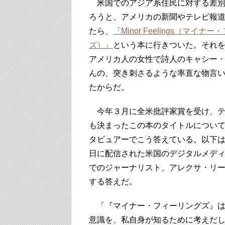
米国でのアジア系住民に対する差別
ろうと、アメリカの新聞やテレビ報
たら、
『Minor Feelings（マイナ
ズ）』
という本に行きついた。それ
アメリカ人の女性で詩人のキャシー
んの、突き刺さるような率直な物言
たからだ。
今年３月に全米批評家賞を受け、テ
も決まったこの本のタイトルについ
タビュアーでこう答えている。以下は 2
日に配信された米国のデジタルメデ
でのジャーナリスト、アレクサ・リ
する答えだ。
「『マイナー・フィーリングズ』は
意識を、私自身が知るために考えだ