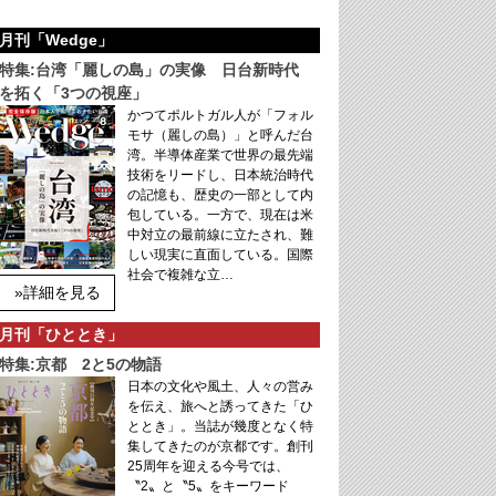
月刊「Wedge」
特集:台湾「麗しの島」の実像 日台新時代
を拓く「3つの視座」
かつてポルトガル人が「フォル
モサ（麗しの島）」と呼んだ台
湾。半導体産業で世界の最先端
技術をリードし、日本統治時代
の記憶も、歴史の一部として内
包している。一方で、現在は米
中対立の最前線に立たされ、難
しい現実に直面している。国際
社会で複雑な立…
»詳細を見る
月刊「ひととき」
特集:京都 2と5の物語
日本の文化や風土、人々の営み
を伝え、旅へと誘ってきた「ひ
ととき」。当誌が幾度となく特
集してきたのが京都です。創刊
25周年を迎える今号では、
〝2〟と〝5〟をキーワード