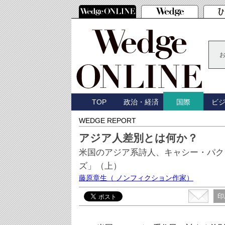
TOP
政治・経済
ビ
国際
WEDGE REPORT
アジア人差別とは何か？
米国のアジア系詩人、キャシー・パク
ズ」（上）
藤原章生
（ ノンフィクション作家）
印