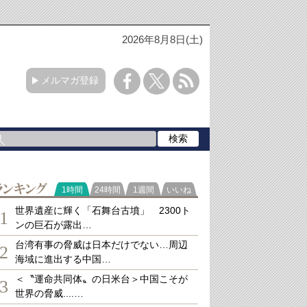
2026年8月8日(土)
メルマガ登録
ランキング
1時間
24時間
1週間
いいね
世界遺産に輝く「石舞台古墳」 2300ト
1
ンの巨石が露出…
台湾有事の脅威は日本だけでない…周辺
2
海域に進出する中国…
＜〝運命共同体〟の日米台＞中国こそが
3
世界の脅威....…