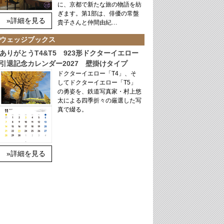
に、京都で新たな旅の物語を紡
ぎます。第1部は、俳優の常盤
»詳細を見る
貴子さんと仲間由紀…
ウェッジブックス
ありがとうT4&T5 923形ドクターイエロー
引退記念カレンダー2027 壁掛けタイプ
ドクターイエロー「T4」、そ
してドクターイエロー「T5」
の勇姿を、鉄道写真家・村上悠
太による四季折々の厳選した写
真で綴る。
»詳細を見る