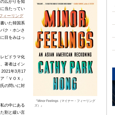
の広がりを知
道に当たってい
ー・フィーリング
を書いた韓国系
・パク・ホンさ
いに目をみはっ
レビドラマ化
て、著者はイン
021年3月17
ィア「ＶＯＸ」
ー氏の問いに対
『Minor Feelings（マイナー・フィーリング
私の中にある
ズ）』
した割と緩い言