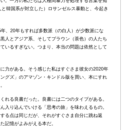
い。一方の私たちは人種間暴力を処理する言葉を知
黒人と韓国系が対立した）ロサンゼルス暴動と、今起き
年、20年もすれば多数派（の白人）が少数派にな
。黒人とアジア系、そしてブラウン（茶色）の人たち
っているすぎない。つまり、本当の問題は依然として
力がある。そう感じた私はすぐさま彼女の2020年
リングズ」のアマゾン・キンドル版を買い、本にすれ
た。
くれる良書だった。良書には二つのタイプがある。
どん入り込んでいける「思考の旅」を味わえるもの。
調する点は同じだが、それがすぐさま自分に跳ね返
いた記憶がよみがえる本だ。