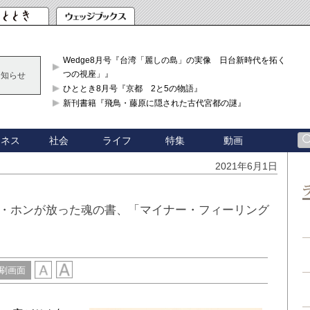
Wedge8月号『台湾「麗しの島」の実像 日台新時代を拓く「3
つの視座」』
お知らせ
ひととき8月号『京都 2と5の物語』
新刊書籍『飛鳥・藤原に隠された古代宮都の謎』
ジネス
社会
ライフ
特集
動画
2021年6月1日
・ホンが放った魂の書、「マイナー・フィーリング
刷画面