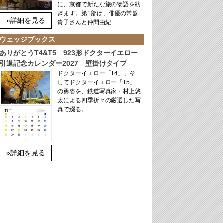
に、京都で新たな旅の物語を紡
ぎます。第1部は、俳優の常盤
»詳細を見る
貴子さんと仲間由紀…
ウェッジブックス
ありがとうT4&T5 923形ドクターイエロー
引退記念カレンダー2027 壁掛けタイプ
ドクターイエロー「T4」、そ
してドクターイエロー「T5」
の勇姿を、鉄道写真家・村上悠
太による四季折々の厳選した写
真で綴る。
»詳細を見る