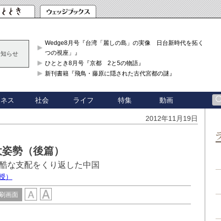
Wedge8月号『台湾「麗しの島」の実像 日台新時代を拓く「3
つの視座」』
お知らせ
ひととき8月号『京都 2と5の物語』
新刊書籍『飛鳥・藤原に隠された古代宮都の謎』
ジネス
社会
ライフ
特集
動画
2012年11月19日
大姿勢（後篇）
酷な支配をくり返した中国
授）
刷画面