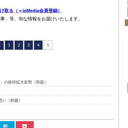
を受け取る（＝isMedia会員登録）
記事」等、旬な情報をお届けいたします。
1
2
3
4
5
へ
益」の維持拡大姿勢（前篇）
思い（前篇）