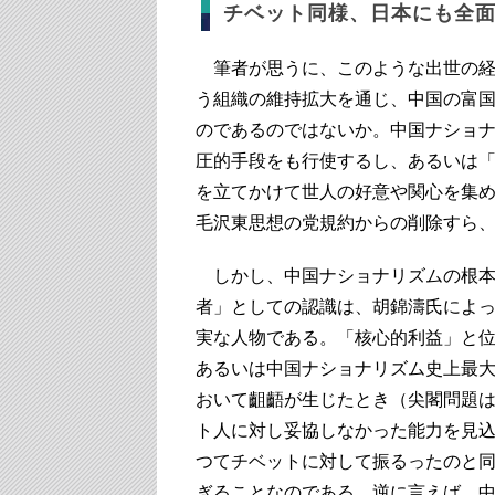
チベット同様、日本にも全
筆者が思うに、このような出世の経
う組織の維持拡大を通じ、中国の富
のであるのではないか。中国ナショ
圧的手段をも行使するし、あるいは
を立てかけて世人の好意や関心を集
毛沢東思想の党規約からの削除すら
しかし、中国ナショナリズムの根本
者」としての認識は、胡錦濤氏によ
実な人物である。「核心的利益」と
あるいは中国ナショナリズム史上最
おいて齟齬が生じたとき（尖閣問題
ト人に対し妥協しなかった能力を見
つてチベットに対して振るったのと
ぎることなのである。逆に言えば、