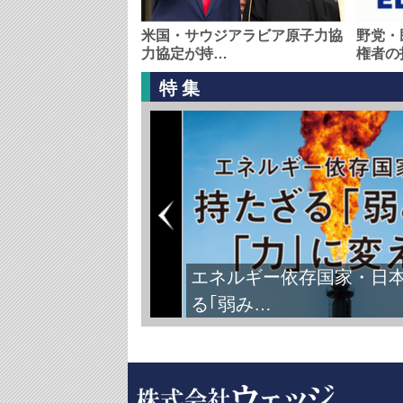
米国・サウジアラビア原子力協
野党・
力協定が持…
権者の
特集
エネルギー依存国家・日
る｢弱み…