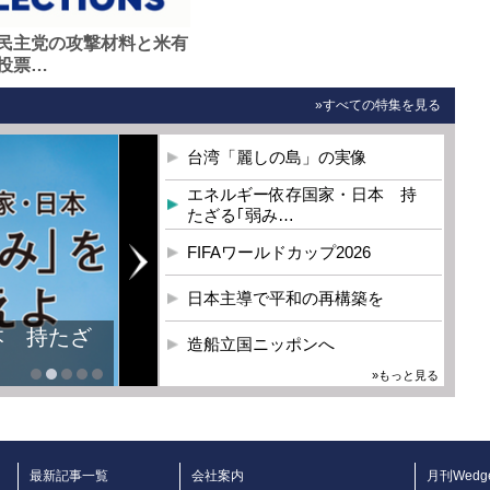
民主党の攻撃材料と米有
投票…
»すべての特集を見る
台湾「麗しの島」の実像
エネルギー依存国家・日本 持
たざる｢弱み…
FIFAワールドカップ2026
日本主導で平和の再構築を
本 持たざ
造船立国ニッポンへ
»もっと見る
最新記事一覧
会社案内
月刊Wedg