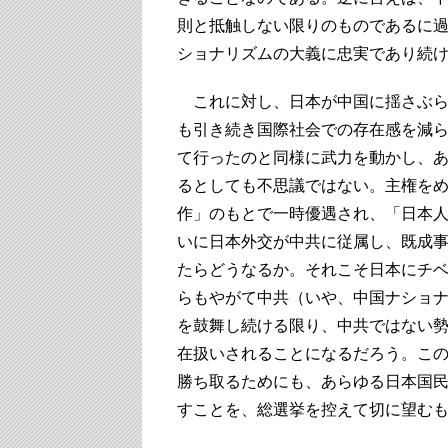
則と抵触しない限りのものであるに
ショナリズムの大義に忠実であり続
これに対し、日本が中国に揺さぶら
も引き続き国際社会での存在感を減ら
て行ったのと同様に武力を動かし、
るとしても不思議ではない。主権を
作」のもとで一時優遇され、「日本
いに日本外交が中共に従属し、既成
たらどうなるか。それこそ日本にチ
らもやがて中共（いや、中国ナショ
を鼓舞し続ける限り、中共ではない
在扱いされることになるだろう。こ
勝ち取るためにも、あらゆる日本国
すことを、総選挙を控えて切に望む