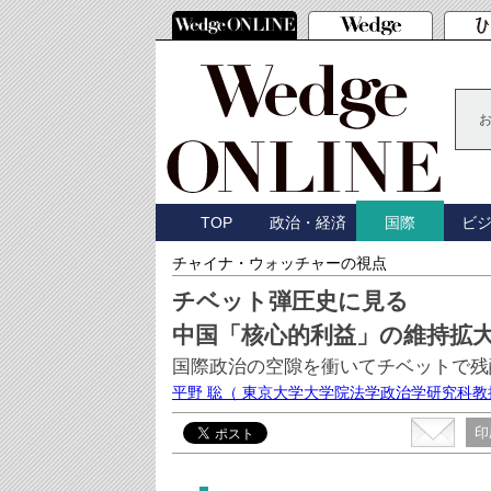
TOP
政治・経済
ビ
国際
チャイナ・ウォッチャーの視点
チベット弾圧史に見る
中国「核心的利益」の維持拡
国際政治の空隙を衝いてチベットで残
平野 聡
（ 東京大学大学院法学政治学研究科教
印