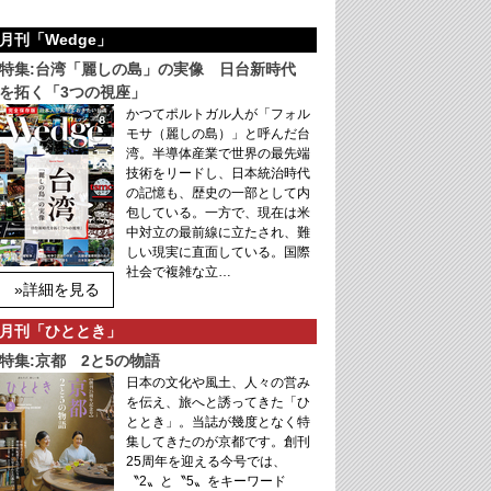
月刊「Wedge」
特集:台湾「麗しの島」の実像 日台新時代
を拓く「3つの視座」
かつてポルトガル人が「フォル
モサ（麗しの島）」と呼んだ台
湾。半導体産業で世界の最先端
技術をリードし、日本統治時代
の記憶も、歴史の一部として内
包している。一方で、現在は米
中対立の最前線に立たされ、難
しい現実に直面している。国際
社会で複雑な立…
»詳細を見る
月刊「ひととき」
特集:京都 2と5の物語
日本の文化や風土、人々の営み
を伝え、旅へと誘ってきた「ひ
ととき」。当誌が幾度となく特
集してきたのが京都です。創刊
25周年を迎える今号では、
〝2〟と〝5〟をキーワード