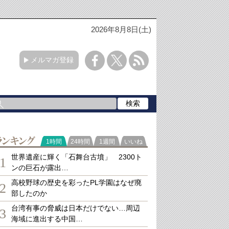
2026年8月8日(土)
メルマガ登録
ランキング
1時間
24時間
1週間
いいね
世界遺産に輝く「石舞台古墳」 2300ト
1
ンの巨石が露出…
高校野球の歴史を彩ったPL学園はなぜ廃
2
部したのか
台湾有事の脅威は日本だけでない…周辺
3
海域に進出する中国…