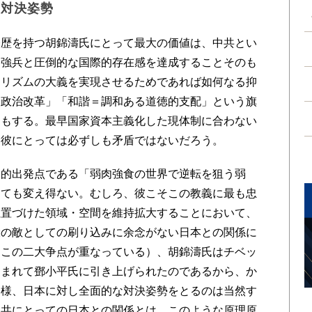
面対決姿勢
歴を持つ胡錦濤氏にとって最大の価値は、中共とい
国強兵と圧倒的な国際的存在感を達成することそのも
ナリズムの大義を実現させるためであれば如何なる抑
「政治改革」「和諧＝調和ある道徳的支配」という旗
めもする。最早国家資本主義化した現体制に合わない
、彼にとっては必ずしも矛盾ではないだろう。
的出発点である「弱肉強食の世界で逆転を狙う弱
っても変え得ない。むしろ、彼こそこの教義に最も忠
位置づけた領域・空間を維持拡大することにおいて、
大の敵としての刷り込みに余念がない日本との関係に
はこの二大争点が重なっている）、胡錦濤氏はチベッ
込まれて鄧小平氏に引き上げられたのであるから、か
同様、日本に対し全面的な対決姿勢をとるのは当然す
中共にとっての日本との関係とは、このような原理原