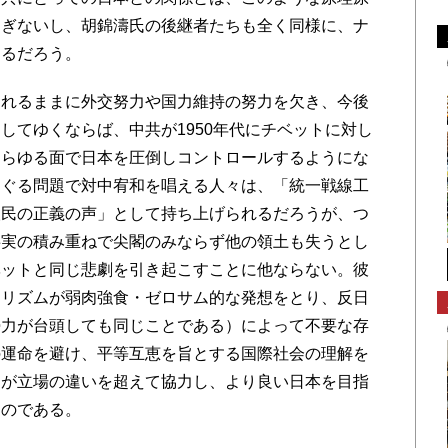
過ぎないし、胡錦濤氏の後継者たちも全く同様に、ナ
けるだろう。
れるままに外交努力や国力維持の努力を欠き、今後
してゆくならば、中共が1950年代にチベットに対し
あらゆる面で日本を圧倒しコントロールするようにな
めぐる問題で対中宥和を唱える人々は、「統一戦線工
人民の正義の声」として持ち上げられるだろうが、つ
事実の積み重ねで尖閣のみならず他の領土も失うとし
ベットと同じ悲劇を引き起こすことに他ならない。彼
ナリズムが弱肉強食・ゼロサム的な発想をとり、反日
勢力が台頭しても同じことである）によって不要な存
の運命を避け、平等互恵を旨とする国際社会の理解を
民が立場の違いを超えて協力し、より良い日本を目指
ものである。