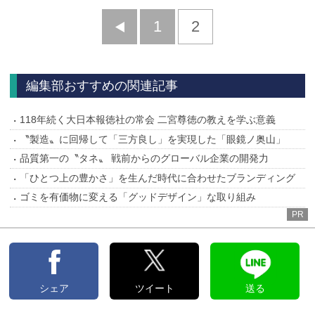
前
1
2
へ
編集部おすすめの関連記事
118年続く大日本報徳社の常会 二宮尊徳の教えを学ぶ意義
〝製造〟に回帰して「三方良し」を実現した「眼鏡ノ奥山」
品質第一の〝タネ〟 戦前からのグローバル企業の開発力
「ひとつ上の豊かさ」を生んだ時代に合わせたブランディング
ゴミを有価物に変える「グッドデザイン」な取り組み
PR
シェア
ツイート
送る