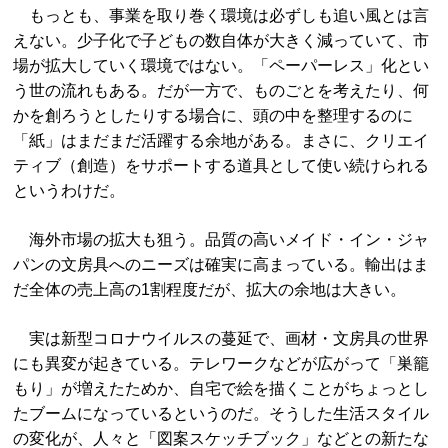
もっとも、事業を取り巻く環境は必ずしも追い風とは言
えない。少子化で子どもの数自体が大きく減っていて、市
場が拡大していく環境ではない。「ペーパーレス」化とい
う世の流れもある。だが一方で、ものごとを考えたり、何
かを創ろうとしたりする場合に、頭の中を整理するのに
「紙」はまだまだ活躍する余地がある。まさに、クリエイ
ティブ（創造）をサポートする道具として使い続けられる
というわけだ。
海外市場の拡大も狙う。品質の高いメイド・イン・ジャ
パンの文房具へのニーズは確実に高まっている。輸出はま
だ全体の売上高の1割程度だが、拡大の余地は大きい。
実は新型コロナウイルスの蔓延で、画材・文房具の世界
にも異変が起きている。テレワークなどが広がって「巣籠
もり」が増えたためか、自宅で絵を描くことがちょっとし
たブームになっているというのだ。そうした生活スタイル
の変化が、人々と「図案スケッチブック」などとの新たな