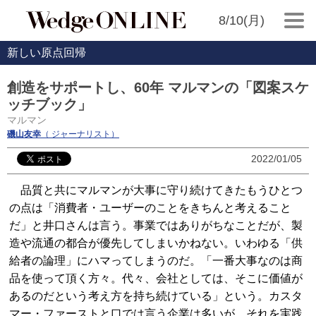
8/10(月)
新しい原点回帰
創造をサポートし、60年 マルマンの「図案スケ
ッチブック」
マルマン
磯山友幸
（ ジャーナリスト）
2022/01/05
品質と共にマルマンが大事に守り続けてきたもうひとつ
の点は「消費者・ユーザーのことをきちんと考えること
だ」と井口さんは言う。事業ではありがちなことだが、製
造や流通の都合が優先してしまいかねない。いわゆる「供
給者の論理」にハマってしまうのだ。「一番大事なのは商
品を使って頂く方々。代々、会社としては、そこに価値が
あるのだという考え方を持ち続けている」という。カスタ
マー・ファーストと口では言う企業は多いが、それを実践