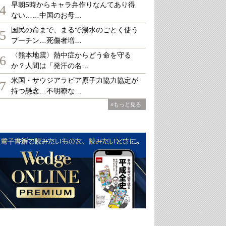
早朝5時からキャラ弁作りなんてあり得
4
ない……中国のお母…
国民の命まで、まるで湯水のごとく使う
5
プーチン…死傷者増…
〈熊本地震〉熱中症からどう命を守る
6
か？人間は「発汗の名…
米国・サウジアラビア原子力協力協定が
7
持つ懸念…不明瞭な…
»もっと見る