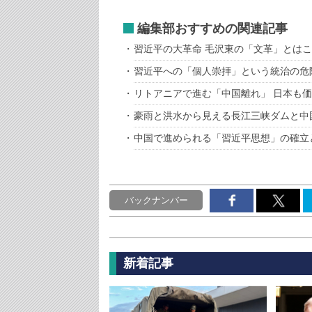
編集部おすすめの関連記事
習近平の大革命 毛沢東の「文革」とは
習近平への「個人崇拝」という統治の危
リトアニアで進む「中国離れ」 日本も
豪雨と洪水から見える長江三峡ダムと中
中国で進められる「習近平思想」の確立
バックナンバー
新着記事