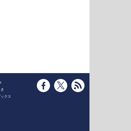
e
とき
ブックス