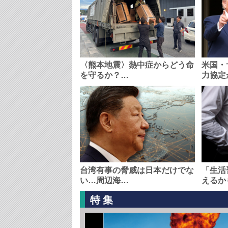
〈熊本地震〉熱中症からどう命
米国・
を守るか？…
力協定
台湾有事の脅威は日本だけでな
「生活
い…周辺海…
えるか
特集