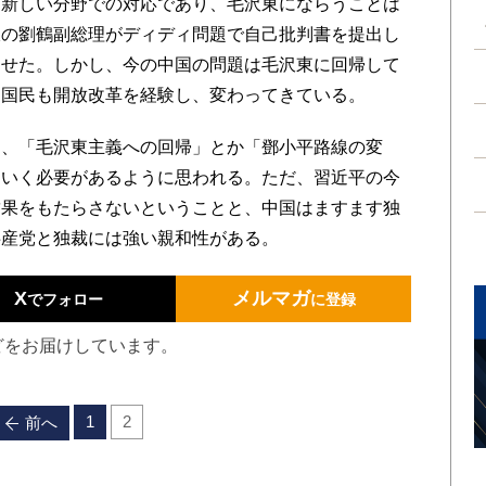
新しい分野での対応であり、毛沢東にならうことは
派の劉鶴副総理がディディ問題で自己批判書を提出し
させた。しかし、今の中国の問題は毛沢東に回帰して
国国民も開放改革を経験し、変わってきている。
、「毛沢東主義への回帰」とか「鄧小平路線の変
ていく必要があるように思われる。ただ、習近平の今
結果をもたらさないということと、中国はますます独
共産党と独裁には強い親和性がある。
X
メルマガ
でフォロー
に登録
どをお届けしています。
1
2
前へ