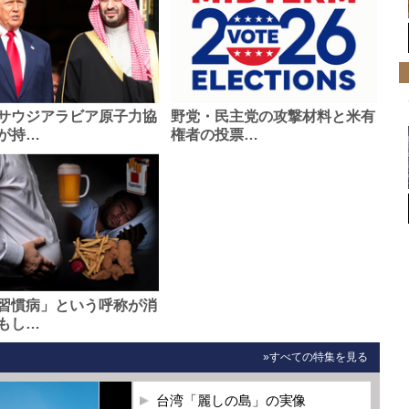
サウジアラビア原子力協
野党・民主党の攻撃材料と米有
が持…
権者の投票…
習慣病」という呼称が消
もし…
»すべての特集を見る
台湾「麗しの島」の実像