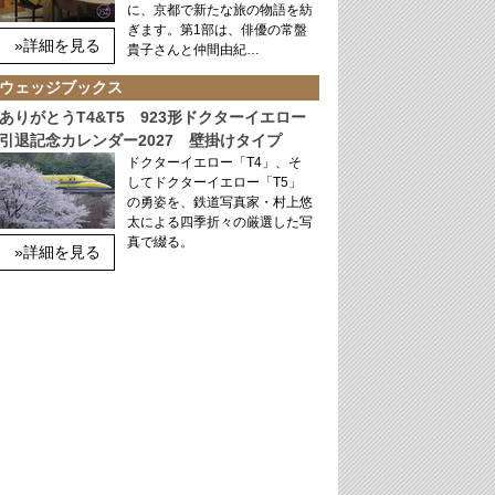
に、京都で新たな旅の物語を紡
ぎます。第1部は、俳優の常盤
»詳細を見る
貴子さんと仲間由紀…
ウェッジブックス
ありがとうT4&T5 923形ドクターイエロー
引退記念カレンダー2027 壁掛けタイプ
ドクターイエロー「T4」、そ
してドクターイエロー「T5」
の勇姿を、鉄道写真家・村上悠
太による四季折々の厳選した写
真で綴る。
»詳細を見る