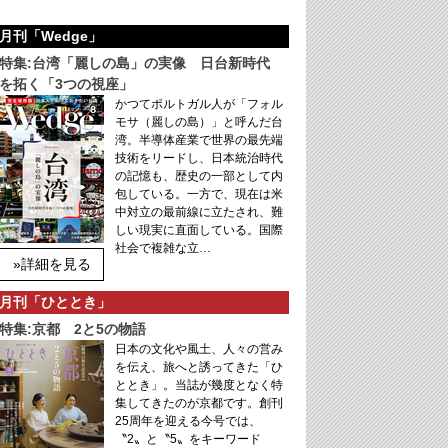
月刊「Wedge」
特集:台湾「麗しの島」の実像 日台新時代
を拓く「3つの視座」
かつてポルトガル人が「フォル
モサ（麗しの島）」と呼んだ台
湾。半導体産業で世界の最先端
技術をリードし、日本統治時代
の記憶も、歴史の一部として内
包している。一方で、現在は米
中対立の最前線に立たされ、難
しい現実に直面している。国際
社会で複雑な立…
»詳細を見る
月刊「ひととき」
特集:京都 2と5の物語
日本の文化や風土、人々の営み
を伝え、旅へと誘ってきた「ひ
ととき」。当誌が幾度となく特
集してきたのが京都です。創刊
25周年を迎える今号では、
〝2〟と〝5〟をキーワード