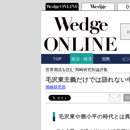
TOP
国際
ビ
政治・経済
世界潮流を読む 岡崎研究所論評集
毛沢東主義だけでは語れない
岡崎研究所
印
毛沢東や鄧小平の時代とは