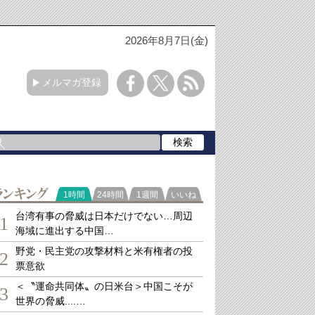
2026年8月7日(金)
メルマガ登録
ランキング
1時間
24時間
1週間
いいね
台湾有事の脅威は日本だけでない…周辺
1
海域に進出する中国…
野党・民主党の攻撃材料と米有権者の投
2
票意欲
＜〝運命共同体〟の日米台＞中国こそが
3
世界の脅威....…