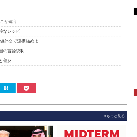
ここが違う
険なレシピ
価値外交で連携強めよ
国の言論統制
と普及
»もっと見る