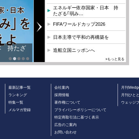
エネルギー依存国家・日本 持
たざる｢弱み…
FIFAワールドカップ2026
日本主導で平和の再構築を
本 持たざ
造船立国ニッポンへ
»もっと見る
最新記事一覧
会社案内
月刊Wedg
ランキング
採用情報
月刊ひと
特集一覧
著作権について
ウェッジ
メルマガ登録
プライバシーポリシーについて
特定商取引法に基づく表示
広告のご案内
お問い合わせ