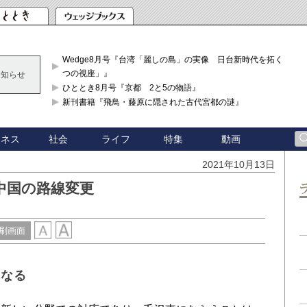
Wedge8月号『台湾「麗しの島」の実像 日台新時代を拓く「3
つの視座」』
お知らせ
ひととき8月号『京都 2と5の物語』
新刊書籍『飛鳥・藤原に隠された古代宮都の謎』
ジネス
社会
ライフ
特集
動画
2021年10月13日
中国の路線変更
刷画面
異なる