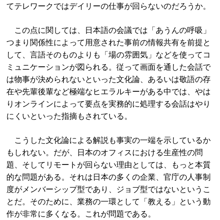
てテレワークではデイリーの仕事が回らないのだろうか。
この点に関しては、日本語の会議では「あうんの呼吸」
つまり関係性によって用意された事前の情報共有を前提と
して、言語そのものよりも「場の雰囲気」などを使ってコ
ミュニケーションが図られる。従って画面を通した会話で
は物事が決められないといった文化論、あるいは敬語の存
在や先輩後輩など極端なヒエラルキーがある中では、やは
りオンラインによって要点を実務的に処理する会話はやり
にくいといった指摘もされている。
こうした文化論による解説も事実の一端を示しているか
もしれない。だが、日本のオフィスにおける生産性の問
題、そしてリモートが回らない理由としては、もっと本質
的な問題がある。それは日本の多くの企業、官庁の人事制
度がメンバーシップ型であり、ジョブ型ではないというこ
とだ。そのために、業務の一環として「教える」という動
作が非常に多くなる。これが問題である。