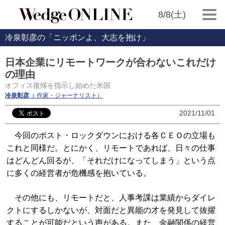
8/8(土)
冷泉彰彦の「ニッポンよ、大志を抱け」
日本企業にリモートワークが合わないこれだけ
の理由
オフィス復帰を指示し始めた米国
冷泉彰彦
（ 作家・ジャーナリスト）
2021/11/01
今回のポスト・ロックダウンにおける各ＣＥＯの立場も
これと同様だ。とにかく、リモートであれば、日々の仕事
はどんどん回るが、「それだけになってしまう」という点
に多くの経営者が危機感を抱いている。
その他にも、リモートだと、人事考課は業績からダイレ
クトにするしかないが、対面だと異能の才を発見して抜擢
することが可能だという声がある。また、金融関係の経営