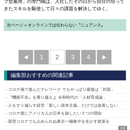
ブ型雇用」の専門職は、入社したその日から自分の培って
きたスキルを駆使して日々の課題を解決してゆく。
次ページ » オンラインでは伝わらない〝ニュアンス〟
前
1
2
3
4
次
へ
へ
編集部おすすめの関連記事
コロナ禍で進んだテレワーク でもやっぱり最後は「対面」
〝機能不全〟を乗り越えよ 令和時代の「人材育成論」
人をすり減らす経営「新しい資本主義」だけでは改善しない
コロナ後にアメリカ人が日本を旅したい５つの理由
新型コロナでも止められぬ東京一極集中を生かす政策を
PR