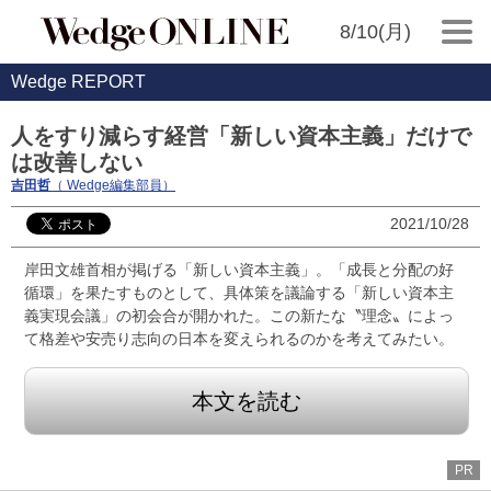
8/10(月)
Wedge REPORT
人をすり減らす経営「新しい資本主義」だけで
は改善しない
吉田哲
（ Wedge編集部員）
2021/10/28
岸田文雄首相が掲げる「新しい資本主義」。「成長と分配の好
循環」を果たすものとして、具体策を議論する「新しい資本主
義実現会議」の初会合が開かれた。この新たな〝理念〟によっ
て格差や安売り志向の日本を変えられるのかを考えてみたい。
本文を読む
PR