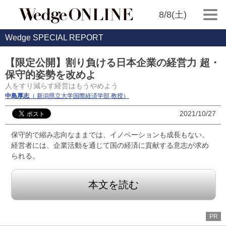
8/8(土)
Wedge SPECIAL REPORT
【限定公開】割り負ける日本企業の経営力 超・
保守的姿勢を改めよ
人をすり減らす経営はもうやめよう
中島厚志
（ 新潟県立大学国際経済学部 教授）
2021/10/27
保守的で縮み志向なままでは、イノベーションも成長もない。
経営者には、企業活動を通じて国の経済に貢献する意志が求め
られる。
本文を読む
PR