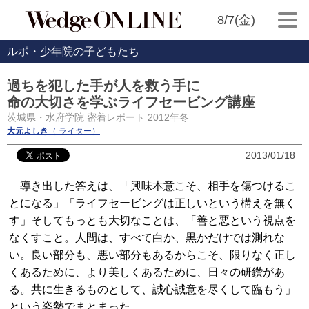
8/7(金)
ルポ・少年院の子どもたち
過ちを犯した手が人を救う手に
命の大切さを学ぶライフセービング講座
茨城県・水府学院 密着レポート 2012年冬
大元よしき
（ ライター）
2013/01/18
導き出した答えは、「興味本意こそ、相手を傷つけるこ
とになる」「ライフセービングは正しいという構えを無く
す」そしてもっとも大切なことは、「善と悪という視点を
なくすこと。人間は、すべて白か、黒かだけでは測れな
い。良い部分も、悪い部分もあるからこそ、限りなく正し
くあるために、より美しくあるために、日々の研鑽があ
る。共に生きるものとして、誠心誠意を尽くして臨もう」
という姿勢でまとまった。