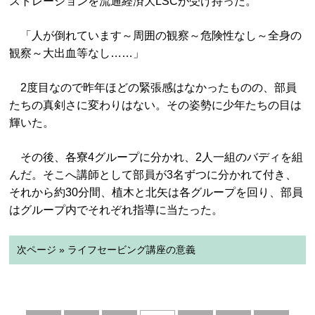
ストレーションを流通経済大LSCが受け持った。
「人が倒れています～周囲の観察～危険性なし～全身の
観察～大出血等なし……」
2度目なので昨年ほどの緊張感はなかったものの、部員
たちの真剣さに変わりはない。その姿勢に少年たちの目は
輝いた。
その後、各寮4グループに分かれ、2人一組のバディを組
んだ。そこへ講師として部員が3名ずつに分かれて付き、
それから約30分間、植木と北矢は各グループを回り、部員
はグループ内でそれぞれ指導に当たった。
次ページ » ライフセービング講座の意義