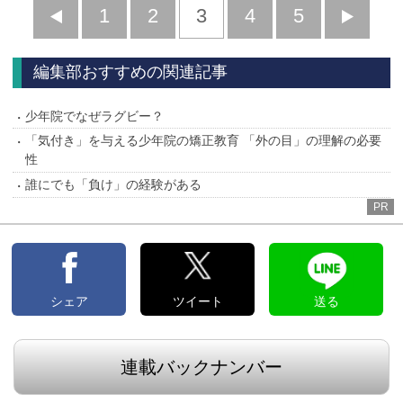
前
1
2
3
4
5
へ
へ
編集部おすすめの関連記事
少年院でなぜラグビー？
「気付き」を与える少年院の矯正教育 「外の目」の理解の必要
性
誰にでも「負け」の経験がある
PR
シェア
ツイート
送る
連載バックナンバー