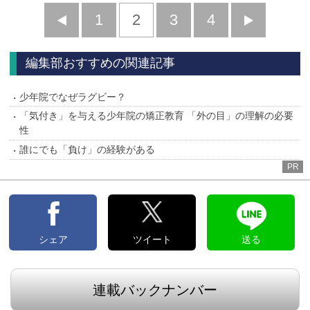
前
1
2
3
4
次
へ
へ
編集部おすすめの関連記事
少年院でなぜラグビー？
「気付き」を与える少年院の矯正教育 「外の目」の理解の必要
性
誰にでも「負け」の経験がある
PR
シェア
ツイート
送る
連載バックナンバー