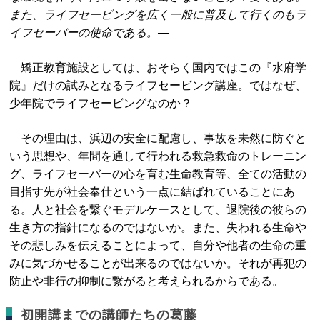
また、ライフセービングを広く一般に普及して行くのもラ
イフセーバーの使命である。―
矯正教育施設としては、おそらく国内ではこの『水府学
院』だけの試みとなるライフセービング講座。ではなぜ、
少年院でライフセービングなのか？
その理由は、浜辺の安全に配慮し、事故を未然に防ぐと
いう思想や、年間を通して行われる救急救命のトレーニン
グ、ライフセーバーの心を育む生命教育等、全ての活動の
目指す先が社会奉仕という一点に結ばれていることにあ
る。人と社会を繋ぐモデルケースとして、退院後の彼らの
生き方の指針になるのではないか。また、失われる生命や
その悲しみを伝えることによって、自分や他者の生命の重
みに気づかせることが出来るのではないか。それが再犯の
防止や非行の抑制に繋がると考えられるからである。
初開講までの講師たちの葛藤