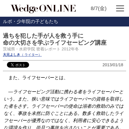
8/7(金)
ルポ・少年院の子どもたち
過ちを犯した手が人を救う手に
命の大切さを学ぶライフセービング講座
茨城県・水府学院 密着レポート 2012年冬
大元よしき
（ ライター）
2013/01/18
また、ライフセーバーとは、
―ライフセービング活動に携わる者をライフセーバーと
いう。また、狭い意味ではライフセーバーの資格を取得し
た者をさす。ライフセーバーの使命は溺者の救助のみでは
なく、事故を未然に防ぐことにある。数多く救助したライ
フセーバーが優秀なのではなく、利用者に安心できるよう
な環境を作り、尚且つ事故を出さないことが重要である。